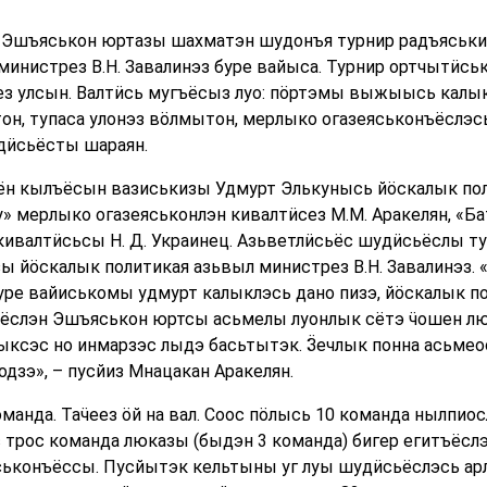
Эшъяськон юртазы шахматэн шудонъя турнир радъяськиз. 
министрез В.Н. Завалинэз буре вайыса. Турнир ортчытӥсь
ез улсын. Валтӥсь мугъёсыз луо: пӧртэмы выжыысь калы
он, тупаса улонэз вӧлмытон, мерлыко огазеяськонъёслэ
дӥсьёсты шараян.
ён кылъёсын вазиськизы Удмурт Элькунысь йӧскалык по
ту» мерлыко огазеяськонлэн кивалтӥсез М.М. Аракелян, «
ивалтӥсьсы Н. Д. Украинец. Азьветлӥсьёс шудӥсьёслы т
 йӧскалык политикая азьвыл министрез В.Н. Завалинэз. 
ре вайиськомы удмурт калыклэсь дано пизэ, йӧскалык п
ъёслэн Эшъяськон юртсы асьмелы луонлык сётэ ӵошен л
ыксэс но инмарзэс лыдэ басьтытэк. Ӟечлык понна асьмео
дзэ», – пусйиз Мнацакан Аракелян.
манда. Таӵеез ӧй на вал. Соос пӧлысь 10 команда нылпио
 трос команда люказы (быдэн 3 команда) бигер егитъёслэ
ьконъёссы. Пусйытэк кельтыны уг луы шудӥсьёслэсь арл