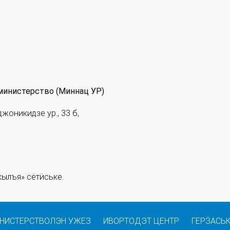
министерство (Миннац УР)
джоникидзе ур., 33 б,
ылъя» сётӥське.
НИСТЕРСТВОЛЭН УЖЕЗ
ИВОРТОДЭТ ЦЕНТР
ГЕРӞАСЬ