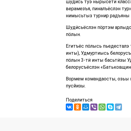
шудӥсь туэ нырысетӥ классэ
верамезъя, пиналъёслэн ту
нимысьтыз турнир радъяны 
Шудӥсьёслэн пӧртэм арлыдо
пӧлын.
Егитъёс пӧлысь пьедесталэ 
инты), Удмуртиысь белорусъ
пӧлын 3-тӥ инты басьтӥзы 
белорусъёслэн «Батьковщина
Вормем командаосты, озьы 
пусйизы.
Поделиться