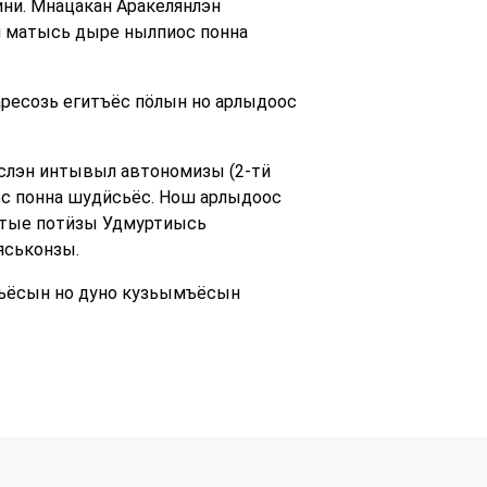
ни. Мнацакан Аракелянлэн
н матысь дыре нылпиос понна
ресозь егитъёс пӧлын но арлыдоос
ёслэн интывыл автономизы (2-тӥ
ёс понна шудӥсьёс. Нош арлыдоос
нтые потӥзы Удмуртиысь
яськонзы.
мъёсын но дуно кузьымъёсын