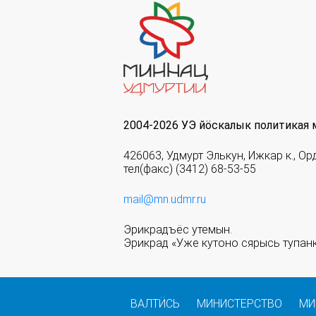
2004-2026 УЭ йöскалык политикая 
426063, Удмурт Элькун, Ижкар к., Ор
тел(факс) (3412) 68-53-55
mail@mn.udmr.ru
Эрикрадъёс утемын.
Эрикрад «Уже кутоно сярысь тупанк
ВАЛТӤСЬ
МИНИСТЕРСТВО
МИ