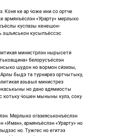
Кӧня ке ар ӵоже ини со ортче
ке армянъёслэн «Урарту» мерлыко
къёслы куспазы кенешон-
сь эшъяськон кусыпъёссэс
литикая министрлэн нырысетӥ
Батьковщина» белорусъёслэн
унсыко шудон но вормон сӥзизы,
«Арлы быдэ та турнирез ортчытыку,
олитикая азьвыл министрез
юкаськыны но дано адямиосты
с котьку ӵошен мыныны кулэ, соку
слэн. Мерлыко огазеяськонъёслэн
н «Иман», армянъёслэн «Урарту» но
ыдзэс но. Тужгес но егитэз