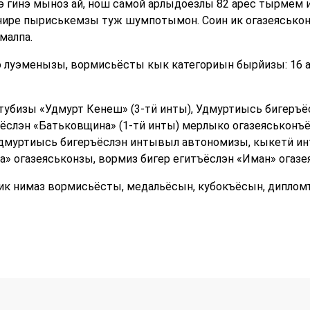
 гинэ мыноз ай, нош самой арлыдоезлы 82 арес тырмем и
рнире пыриськемзы туж шумпотымон. Соин ик огазеясько
малпа.
 луэменызы, вормисьёсты кык категориын бырйизы: 16 а
тубизы «Удмурт Кенеш» (3-тӥ инты), Удмуртиысь бигеръ
ёслэн «Батьковщина» (1-тӥ инты) мерлыко огазеяськонъ
Удмуртиысь бигеръёслэн интывыл автономизы, кыкетӥ и
» огазеяськонзы, вормиз бигер егитъёслэн «Иман» огазе
ик нимаз вормисьёсты, медальёсын, кубокъёсын, дипло