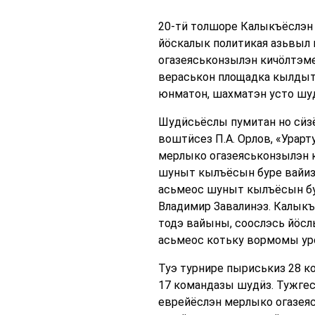
20-тӥ толшоре Калыкъёслэн 
йӧскалык политикая азьвыл 
огазеяськонзылэн кичӧлтэм
вераськон площадка кылдыт
юнматон, шахматэн усто шу
Шудӥсьёслы пумитан но сӥз
воштӥсез П.А. Орлов, «Урар
мерлыко огазеяськонзылэн к
шуныт кылъёсын буре вайизы
асьмеос шуныт кылъёсын бу
Владимир Завалинэз. Калык
тодэ вайыны, соослэсь йӧсл
асьмеос котьку вормомы уро
Туэ турнире пыриськиз 28 ко
17 командазы шудӥз. Тужгес
еврейёслэн мерлыко огазеяс