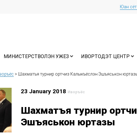
Юан сё
МИНИСТЕРСТВОЛЭН УЖЕЗ
ИВОРТОДЭТ ЦЕНТР
воръёс
>
Шахматъя турнир ортчиз Калыкъёслэн Эшъяськон юртаз
23 January 2018
Иворъёс
Шахматъя турнир ортч
Эшъяськон юртазы