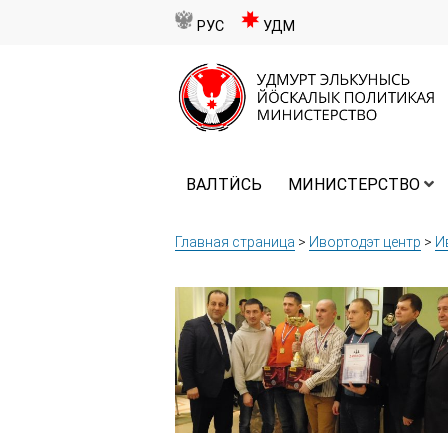
РУС
УДМ
ВАЛТӤСЬ
МИНИСТЕРСТВО
Главная страница
>
Ивортодэт центр
>
И