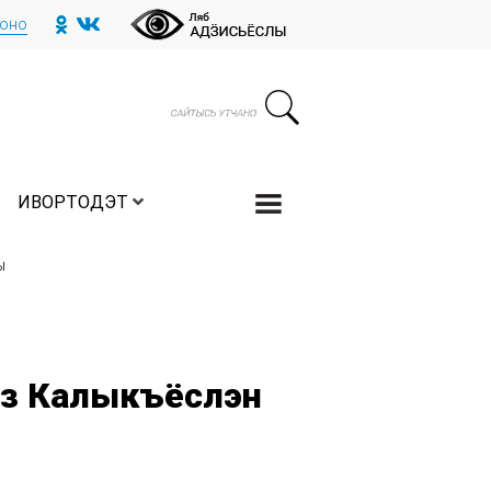
тоно
ИВОРТОДЭТ
ы
из Калыкъёслэн