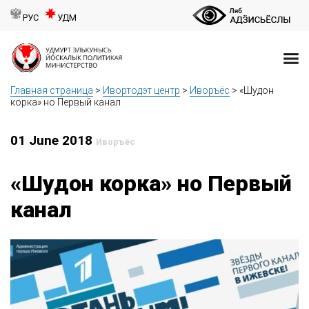
РУС
УДМ
Главная страница
>
Ивортодэт центр
>
Иворъёс
>
«Шудон
корка» но Первый канал
01 June 2018
Иворъёс
«Шудон корка» но Первый
канал