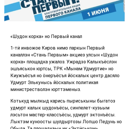
«Шудон корка» но Первый канал
1-тӥ инвожое Киров нимо паркын Первый
каналлэн «Стань Первым» акциез улсын «Шудон
корка» площадка ужалоз. Ужрадэз Калыкъёслэн
эшъяськон юртсы, ТРК «Мынам Удмуртие» но
Киужъёсъя но ӧнеръёсъя йӧскалык центр дасяло
Удмурт Элькунысь йӧскалык политикая
министрестволэн юрттэменыз.
Котькуд мылкыд карись пыриськыны быгатоз
удмурт калык шудонъёсы, синпелет-кузьым
лэсьтон мастер-классъёсы, удмурт эктонъёсы.
Лыктэм куноосты шулдыртозы Лопшо Педунь но
Обыда. Та площадкаын ик «Эктӥськом»