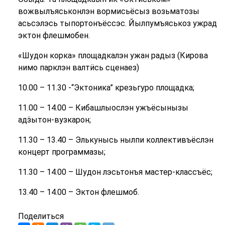
вожвылъяськонлэн вормисьёсыз возьматозы
асьсэлэсь тыпортонъёссэс. Йылпумъяськоз ужрад
эктон флешмобен.
«Шудон корка» площадкалэн ужан радыз (Кирова
нимо парклэн валтӥсь сценаез)
10.00 – 11.30 -“Эктоника” крезьгуро площадка;
11.00 – 14.00 – Кибашлыослэн ужъёсынызы
адӟытон-вузкарон;
11.30 – 13.40 – Элькунысь нылпи коллективъёслэн
концерт программазы;
11.30 – 14.00 – Шудон лэсьтонъя мастер-классъёс;
13.40 – 14.00 – Эктон флешмоб.
Поделиться