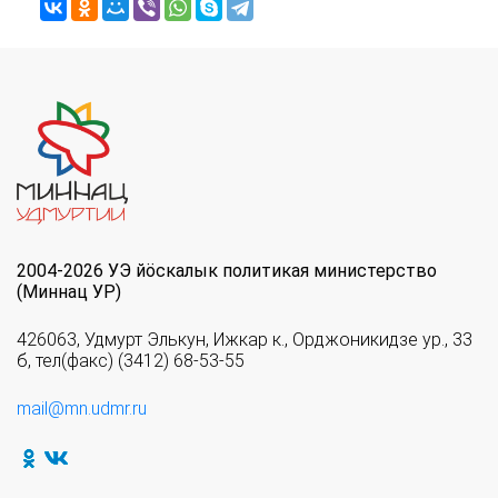
2004-2026 УЭ йöскалык политикая министерство
(Миннац УР)
426063, Удмурт Элькун, Ижкар к., Орджоникидзе ур., 33
б, тел(факс) (3412) 68-53-55
mail@mn.udmr.ru