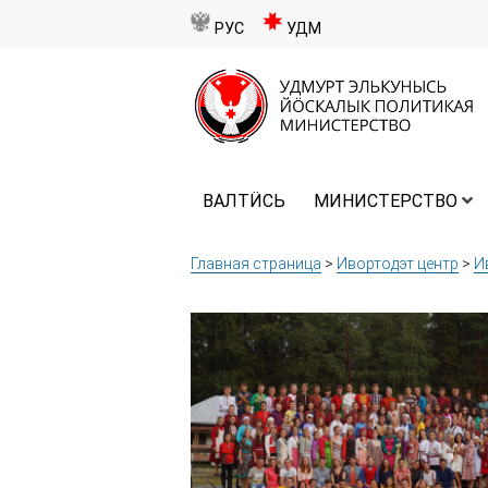
РУС
УДМ
ВАЛТӤСЬ
МИНИСТЕРСТВО
Главная страница
>
Ивортодэт центр
>
И