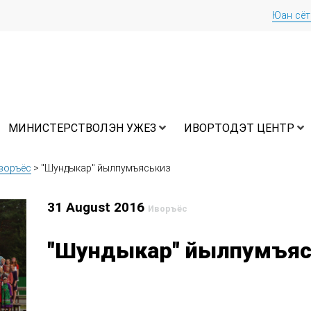
Юан сё
МИНИСТЕРСТВОЛЭН УЖЕЗ
ИВОРТОДЭТ ЦЕНТР
воръёс
>
"Шундыкар" йылпумъяськиз
31 August 2016
Иворъёс
"Шундыкар" йылпумъяс