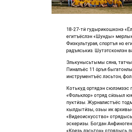
18-27-тӥ гудырикошконэ «Ёл
егитъёслэн «Шунды» мерлык
Физкультурая, спортъя но е
радъяськиз. Шутэтсконлэн в
Элькунысьтымы сяна, татчы
Пиналъёс 11 ӧръя быгатонлы
инструментъёс лэсьтон, фоль
Котькуд ортядэн сюлэмзэс 
«Фольклор» отряд сӥзьыл ю
пуктӥзы. Журналистъёс тодм
кылдытӥзы, озьы ик архивы
«Видеоискусство» отрядысь 
эскеризы. Богдан Анфиноген
«Крезь лэсьтон» отрядысь п