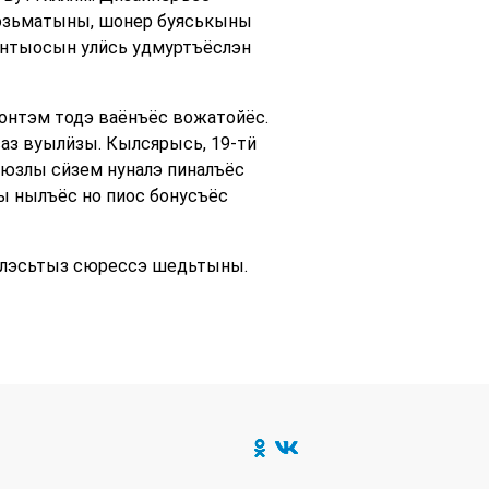
возьматыны, шонер буяськыны
нтыосын улӥсь удмуртъёслэн
онтэм тодэ ваёнъёс вожатойёс.
аз вуылӥзы. Кылсярысь, 19-тӥ
юзлы сӥзем нуналэ пиналъёс
 нылъёс но пиос бонусъёс
аслэсьтыз сюрессэ шедьтыны.