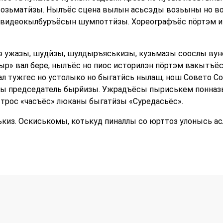
 возьматӥзы. Нылъёс сцена вылын асьсэды возьыны но 
видеокылбуръёсын шумпоттӥзы. Хореографъёс пӧртэм и
э ужазы, шудӥзы, шулдыръяськизы, кузьмазы соослы вун
ыр» вал бере, нылъёс но пиос историлэн пӧртэм вакытъёс
л тужгес но устолыко но быгатӥсь нылаш, нош Совето Со
лы председатель бырйизы. Ужрадъёсы пыриськем понназы
о трос «часъёс» люканы быгатӥзы «Суредасьёс».
киз. Оскиськомы, котькуд пиналлы со юрттоз улонысь 