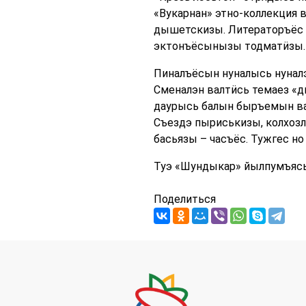
«Вукарнан» этно-коллекция
дышетскизы. Литераторъёс 
эктонъёсынызы тодматӥзы.
Пиналъёсын нуналысь нунал
Сменалэн валтӥсь темаез «д
даурысь балын быръемын ва
Съездэ пыриськизы, колхоз
басьязы – часъёс. Тужгес н
Туэ «Шундыкар» йылпумъясь
Поделиться