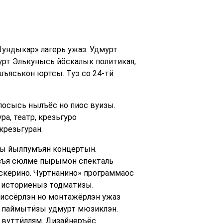
ундыкар» лагерь ужаз. Удмурт
т Элькунысь йӧскалык политикая,
шъяськон юртсы. Туэ со 24-тӥ
осысь нылъёс но пиос вуизы.
а, театр, крезьгуро
крезьгуран.
ы йылпумъян концертын.
езъя сюлме пырымон спекталь
скерино. Чуртнанино» программаос
 историеныз тодматӥзы.
жиссёрлэн но монтажёрлэн ужаз
с паймытӥзы удмурт мюзиклэн.
 вуттӥллям. Дизайнеръёс