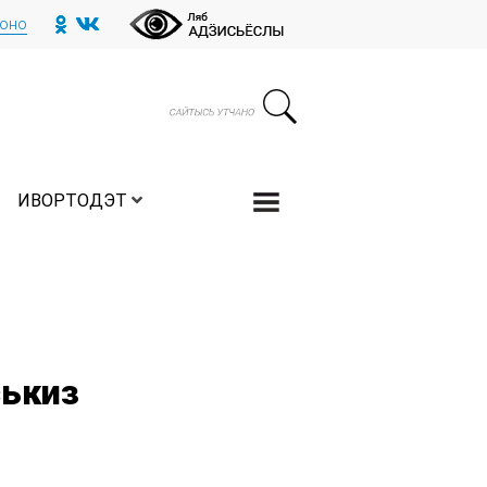
тоно
ИВОРТОДЭТ
ькиз