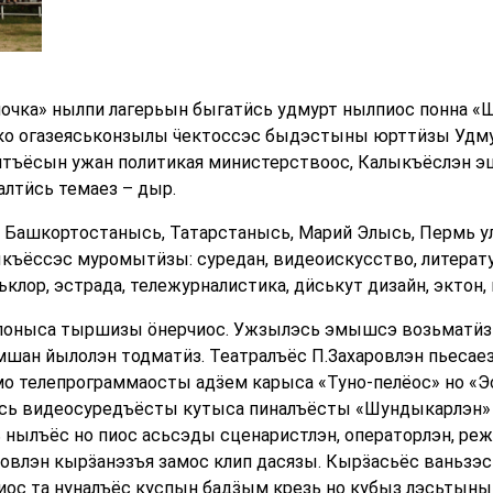
очка» нылпи лагерьын быгатӥсь удмурт нылпиос понна «Ш
о огазеяськонзылы ӵектоссэс быдэстыны юрттӥзы Удмур
гитъёсын ужан политикая министерствоос, Калыкъёслэн э
алтӥсь темаез – дыр.
 Башкортостанысь, Татарстанысь, Марий Элысь, Пермь ул
къёссэс муромытӥзы: суредан, видеоискусство, литератур
клор, эстрада, тележурналистика, дӥськут дизайн, эктон, 
поныса тыршизы ӧнерчиос. Ужзылэсь эмышсэ возьматӥз
мшан йылолэн тодматӥз. Театралъёс П.Захаровлэн пьеса
о телепрограммаосты адӟем карыса «Туно-пелёос» но «Э
сь видеосуредъёсты кутыса пиналъёсты «Шундыкарлэн»
нылъёс но пиос асьсэды сценаристлэн, операторлэн, ре
овлэн кырӟанэзъя замос клип дасязы. Кырӟасьёс ваньзэ
иос та нуналъёс куспын бадӟым крезь но кубыз лэсьтыны