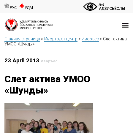
РУС
УДМ
Главная страница
>
Ивортодэт центр
>
Иворъёс
>
Слет актива
УМОО «Шунды»
23 April 2013
Иворъёс
Слет актива УМОО
«Шунды»