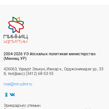
2004-2026 УЭ йöскалык политикая министерство
(Миннац УР)
426063, Удмурт Элькун, Ижкар к., Орджоникидзе ур., 33
б, тел(факс) (3412) 68-53-55
mail@mn.udmr.ru
Эрикрадъёс утемын.