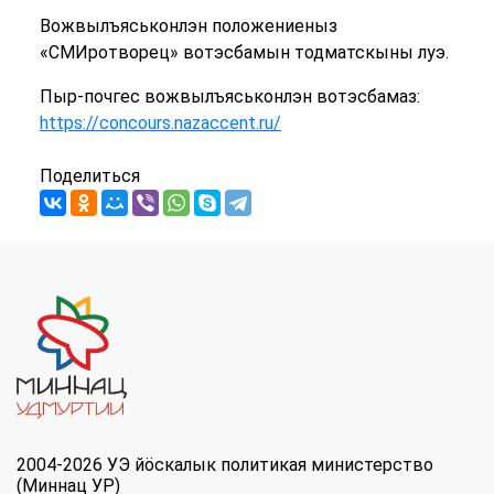
Вожвылъяськонлэн положениеныз
«СМИротворец» вотэсбамын тодматскыны луэ.
Пыр-почгес вожвылъяськонлэн вотэсбамаз:
https://concours.nazaccent.ru/
Поделиться
2004-2026 УЭ йöскалык политикая министерство
(Миннац УР)