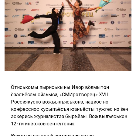
Ӧтиськомы пыриськыны Ивор вӧлмытон
ёзэсъёслы сӥзьыса, «СМИротворец» ХVII
Россиякуспо вожвылъяськонэ, нациос но
конфессиос кусыпъёсъя юанъёсты тужгес но ӟеч
эскерись журналистэз быръёзы. Вожвылъяськон
12-тӥ инвожоысен кутскиз.
Вожвылъяськон 6 номинация ортче: