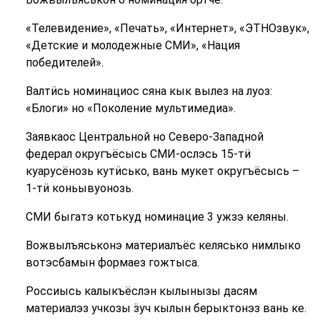
«Телевидение», «Печать», «Интернет», «ЭТНОзвук»,
«Детские и молодежные СМИ», «Нация
победителей».
Валтӥсь номинациос сяна кык вылез на луоз:
«Блоги» но «Поколение мультимедиа».
Заявкаос Центральной но Северо-Западной
федерал округъёсысь СМИ-ослэсь 15-тӥ
куарусёнозь кутӥсько, вань мукет округъёсысь –
1-тӥ коньывуонозь.
СМИ быгатэ котькуд номинацие 3 ужзэ келяны.
Вожвылъяськонэ материалъёс келясько нимлыко
вотэсбамын формаез гожтыса.
Россиысь калыкъёслэн кылынызы дасям
материалэз учкозы ӟуч кылын берыктонэз вань ке.