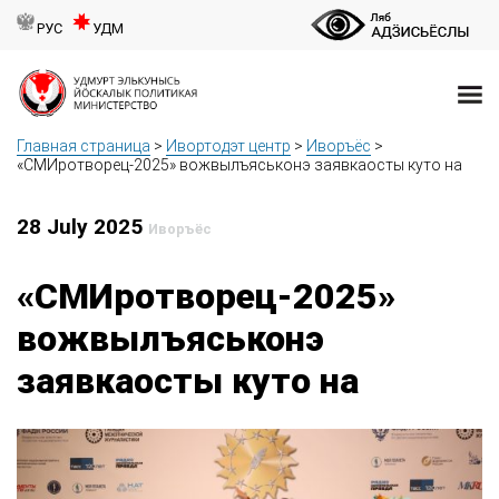
РУС
УДМ
Главная страница
>
Ивортодэт центр
>
Иворъёс
>
«СМИротворец-2025» вожвылъяськонэ заявкаосты куто на
28 July 2025
Иворъёс
«СМИротворец-2025»
вожвылъяськонэ
заявкаосты куто на