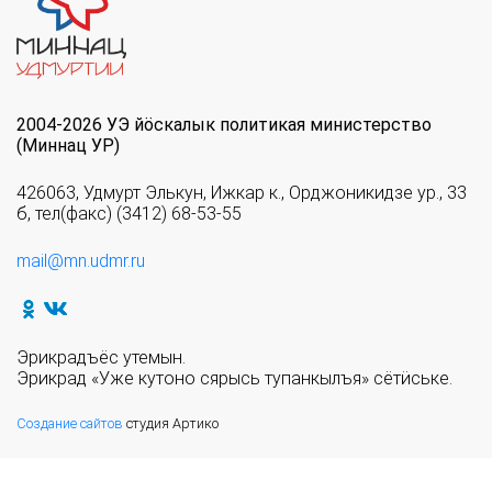
2004-2026 УЭ йöскалык политикая министерство
(Миннац УР)
426063, Удмурт Элькун, Ижкар к., Орджоникидзе ур., 33
б, тел(факс) (3412) 68-53-55
mail@mn.udmr.ru
Эрикрадъёс утемын.
Эрикрад «Уже кутоно сярысь тупанкылъя» сётӥське.
Создание сайтов
студия Артико