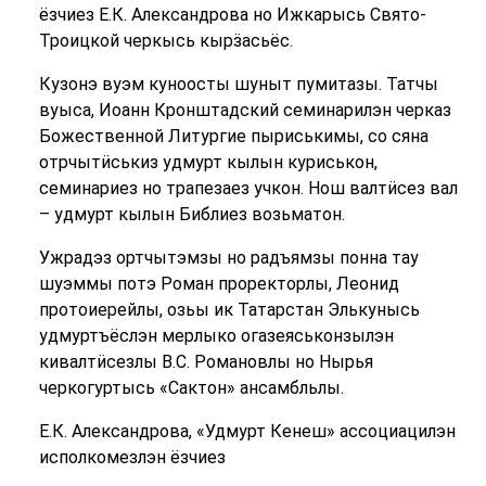
ёзчиез Е.К. Александрова но Ижкарысь Свято-
Троицкой черкысь кырӟасьёс.
Кузонэ вуэм куноосты шуныт пумитазы. Татчы
вуыса, Иоанн Кронштадский семинарилэн черказ
Божественной Литургие пыриськимы, со сяна
отрчытӥськиз удмурт кылын куриськон,
семинариез но трапезаез учкон. Нош валтӥсез вал
– удмурт кылын Библиез возьматон.
Ужрадэз ортчытэмзы но радъямзы понна тау
шуэммы потэ Роман проректорлы, Леонид
протоиерейлы, озьы ик Татарстан Элькунысь
удмуртъёслэн мерлыко огазеяськонзылэн
кивалтӥсезлы В.С. Романовлы но Нырья
черкогуртысь «Сактон» ансамбльлы.
Е.К. Александрова, «Удмурт Кенеш» ассоциацилэн
исполкомезлэн ёзчиез