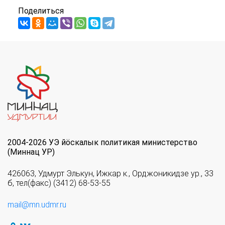
Поделиться
2004-2026 УЭ йöскалык политикая министерство
(Миннац УР)
426063, Удмурт Элькун, Ижкар к., Орджоникидзе ур., 33
б, тел(факс) (3412) 68-53-55
mail@mn.udmr.ru