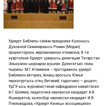
Удмурт Библилы сӥзем празднике Кузонысь
Духовной Семинариысь Роман (Модин)
проректорлэн, иеромонахлэн ӧтемезъя, 8-тӥ
куартолэзе Удмурт шаерысь делегация Татарстан
Элькунлэн шоркараз вуылӥз. Делегатъёс пӧлы
пыризы: М.Г. Атаманов – протодиакон, удмурт
Библилэн авторез, Алнаш ёросысь Юмъя
черкогуртысь отец Виталий; тодосчиос – доцент,
УдГУ-ысь журналистикая кафедралэн кивалтӥсез
А.Г. Шкляев, педагогика наукаосъя кандидат А.В.
Ишмуратов, кылосбур наукаосъя кандидат И.В.
Пчеловодова, «Удмурт Кенеш» ассоциацилэн