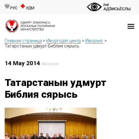
РУС
УДМ
Главная страница
>
Ивортодэт центр
>
Иворъёс
>
Татарстанын удмурт Библия сярысь
14 May 2014
Иворъёс
Татарстанын удмурт
Библия сярысь