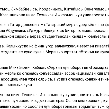
тысь, Зимбабвеысь, Иорданиысь, Китайысь, Сенегалысь,
. Калашникова нимо Техникая Ижкарысь кун университет
изы «Татар доньясы» – «Татарский мир» суредъёсъя но 
вна Абдуллина, «Удмурт Элькунысь бигер нылкышноослэн
ъяськон сярысь вераз, студентъёслэн кылдэм юанъёслы в
в, Калыккуспо но финн-угор валчеужанъя ёзэтлэн кивал
студентъёс куно луизы Мерлыко юрттэт сётонъя но лулч
пан Михайлович Хабаен, «Украин лулчеберетъя «Громада» 
эн мерлыко огазеяськонъёссылэн ассоциацизылэн кивал
 ассоциацилэн ужез сярысь. Пусйиз огазеяськонлэн ёзчи
он – эшлыко луон.
никова нимо Техникая Ижкарысь кун университетысь Кал
 таӵе пумиськон-тодматскон яраз. Солэн кылъёсызъя, к
алыкъёсын но соослэн лулчеберетэнызы тодматон туж кул