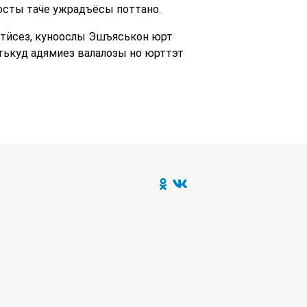
сты таӵе ужрадъёсы поттано.
тӥсез, куноослы Эшъяськон юрт
тькуд адямиез валалозы но юрттэт