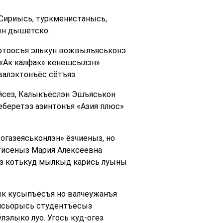
 Сириысь, туркменистанысь,
ын дышетско.
фотоосъя элькун вожвылъяськонэ
 «Ак калфак» кенешсылэн»
алэктонъёс сётъяз.
тӥсез, Калыкъёслэн Эшъяськон
еберетэз азинтонъя «Азия плюс»
огазеяськонлэн» ёзчиеныз, но
тӥсеныз Мария Алексеевна
ез котькуд мылкыд карись луыны
ык кусыпъёсъя но валчеужанъя
унсьӧрысь студентъёсыз
элыко луо. Угось куд-огез