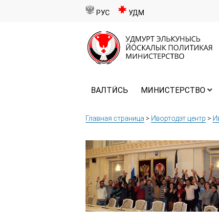
РУС
УДМ
ВАЛТӤСЬ
МИНИСТЕРСТВО
Главная страница
>
Ивортодэт центр
>
И