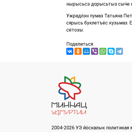
нырысьсэ дорысьтыз сыӵе к
Ужрадлэн пумаз Татьяна Пе
сярысь буклетъёс кузьмаз.
сётозы.
Поделиться
2004-2026 УЭ йöскалык политикая 