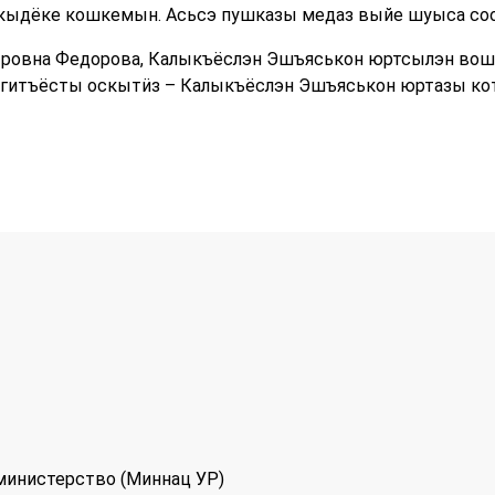
ыдёке кошкемын. Асьсэ пушказы медаз выйе шуыса соо
тровна Федорова, Калыкъёслэн Эшъяськон юртсылэн вош
 Егитъёсты оскытӥз – Калыкъёслэн Эшъяськон юртазы ко
министерство (Миннац УР)