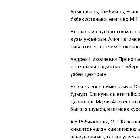
Армениысь, Гамбиысь, Египе
Узбекистанысь егитъёс М.Т
Нырысь ик куноос тодматск
вуэм ужъёсын. Алия Нагимо
кивалтӥсез, ортчем вожвыл
Андрей Николаевич Прокопье
юртэнызы тодматӥз. Собере 
узбек центрын.
Бӧрысь соос пумиськизы Сте
Удмурт Элькунысь егитъёсл
Цареваен. Мария Алексеевна
быгатэ шуыса, валтӥсез кур
А.В Рябчиковлы, М.Т. Калаш
кивалтоннилэн кивалтӥсезлы
элькунэнымы, татын улӥсь к