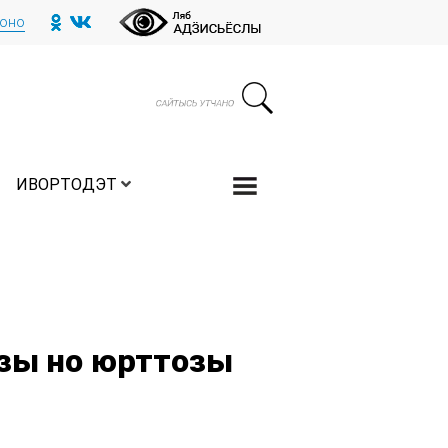
тоно
ИВОРТОДЭТ
зы но юрттозы