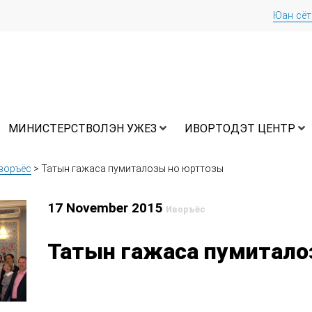
Юан сё
МИНИСТЕРСТВОЛЭН УЖЕЗ
ИВОРТОДЭТ ЦЕНТР
воръёс
>
Татын гажаса пумиталозы но юрттозы
17 November 2015
Иворъёс
Татын гажаса пумитало