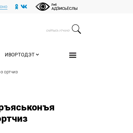
тоно
ИВОРТОДЭТ
з ортчиз
ръяськонъя
ортчиз