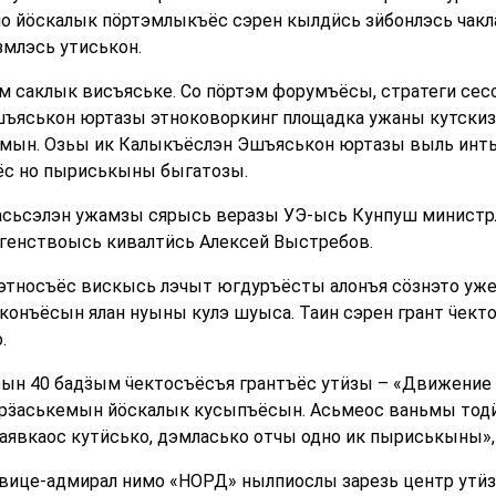
но йӧскалык пӧртэмлыкъёс сэрен кылдӥсь зӥбонлэсь чакл
млэсь утиськон.
 саклык висъяське. Со пӧртэм форумъёсы, стратеги сес
ъяськон юртазы этноковоркинг площадка ужаны кутскиз,
мын. Озьы ик Калыкъёслэн Эшъяськон юртазы выль инты
с но пыриськыны быгатозы.
асьсэлэн ужамзы сярысь веразы УЭ-ысь Кунпуш министрл
Агенствоысь кивалтӥсь Алексей Выстребов.
 этносъёс вискысь лэчыт югдуръёсты алонъя сӧзнэто уж
конъёсын ялан нуыны кулэ шуыса. Таин сэрен грант ӵек
.
ын 40 бадӟым ӵектосъёсъя грантъёс утӥзы – «Движение 
рӟаськемын йӧскалык кусыпъёсын. Асьмеос ваньмы тодӥ
заявкаос кутӥсько, дэмласько отчы одно ик пыриськыны»,
в вице-адмирал нимо «НОРД» нылпиослы зарезь центр утӥз