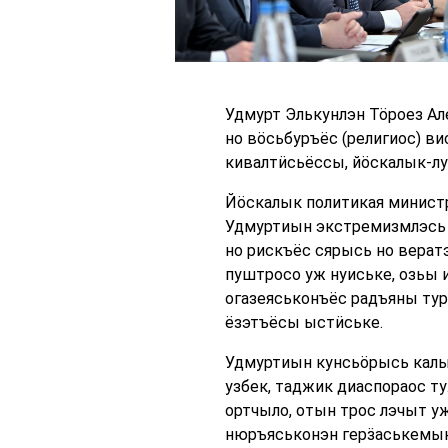
Удмурт Элькунлэн Тӧроез А
но вӧсьбуръёс (религиос) в
кивалтӥсьёссы, йӧскалык-лу
Йӧскалык политикая министр
Удмуртиын экстремизмлэсь 
но рискъёс сярысь но вера
пуштросо уж нуиське, озьы 
огазеяськонъёс радъяны тур
ёзэтъёсы ыстӥське.
Удмуртиын кунсьӧрысь калык
узбек, таджик диаспораос 
ортчыло, отын трос лэчыт 
нюръяськонэн герӟаськемын