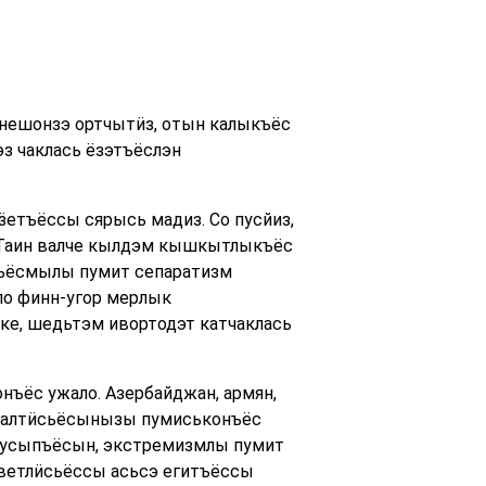
енешонзэ ортчытӥз, отын калыкъёс
з чаклась ёзэтъёслэн
етъёссы сярысь мадиз. Со пусйиз,
 Таин валче кылдэм кышкытлыкъёс
нъёсмылы пумит сепаратизм
по финн-угор мерлык
ке, шедьтэм ивортодэт катчаклась
ъёс ужало. Азербайджан, армян,
ивалтӥсьёсынызы пумиськонъёс
 кусыпъёсын, экстремизмлы пумит
ветлӥсьёссы асьсэ егитъёссы