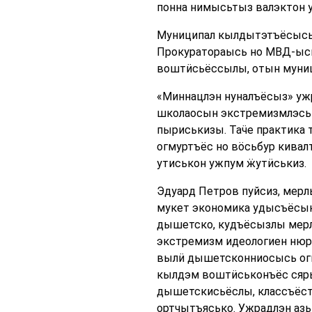
понна нимысьтыз валэктон у
Муниципал кылдытэтъёсысь
Прокуратораысь но МВД-ыс
воштӥсьёссылы, отын муниц
«Миннацлэн нуналъёсыз» ужр
школаосын экстремизмлэсь 
пыриськизы. Таӵе практика 
огмуртъёс но вӧсьбур кивал
утиськон ужпум ӝутӥськиз.
Эдуард Петров пуйсиз, мер
мукет экономика удысъёсын
дышетско, кудъёсызлы мерлы
экстремизм идеологиен нюръ
вылӥ дышетсконниосысь огм
кылдэм воштӥськонъёс сяр
дышетскисьёслы, классъёст
ортчытъясько. Ужрадлэн аз