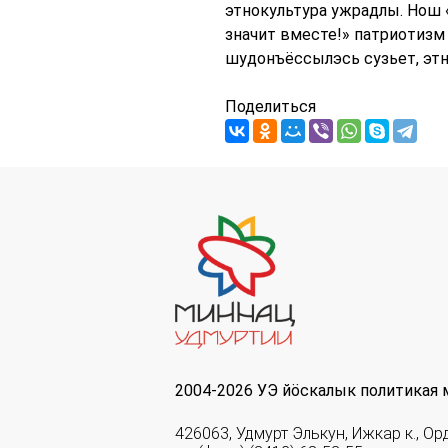
этнокультура ужрадлы. Нош
значит вместе!» патриотизм
шудонъёссылэсь сузьет, эт
Поделиться
2004-2026 УЭ йöскалык политикая 
426063, Удмурт Элькун, Ижкар к., Ор