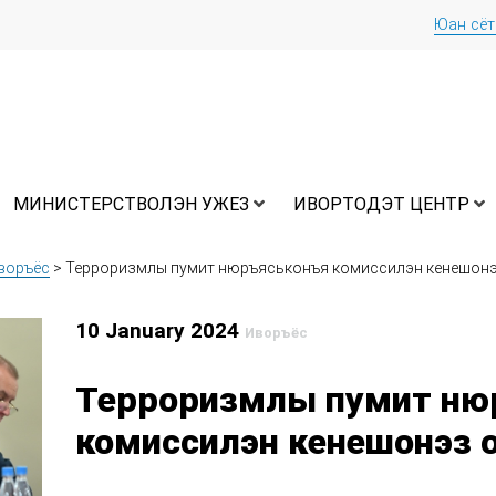
Юан сё
МИНИСТЕРСТВОЛЭН УЖЕЗ
ИВОРТОДЭТ ЦЕНТР
воръёс
>
Терроризмлы пумит нюръяськонъя комиссилэн кенешонэ
10 January 2024
Иворъёс
Терроризмлы пумит ню
комиссилэн кенешонэз 