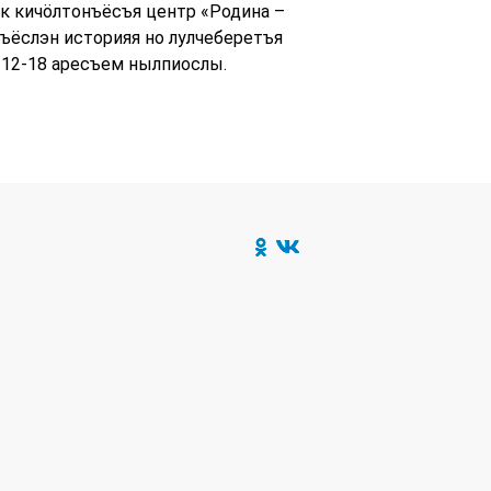
к кичӧлтонъёсъя центр «Родина –
ъёслэн историяя но лулчеберетъя
12-18 аресъем нылпиослы.