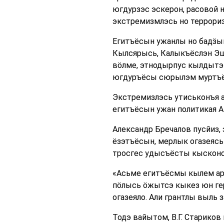
югдурзэс эскерон, расовой 
экстремизмлэсь но террориз
Егитъёсын ужанлы но бадӟым
Кылсярысь, Калыкъёслэн Эш
вӧлме, этнодырпус кылдытэ
югдуръёсы сюрылэм муртъё
Экстремизлэсь утиськонъя 
егитъёсын ужан политикая 
Александр Бречалов пусйиз,
ёзэтъёсын, мерлык огазеясь
тросгес удысъёсты кысконо
«Асьме егитъёсмы кылем ар
пӧлысь ӧжытсэ кыкез юн ге
огазеяло. Али грантлы выль 
Тодэ вайытом, В.Г. Старико