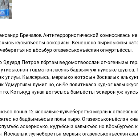
лександр Бречалов Антитеррористической комиссилэсь к
искысь кусыпъёсты эскеризы. Кенешонэ пыриськизы катэ
чеберетъя но вӧсьбур огазеяськонъёслэн огмуртъёссы.
 Эдуард Петров пӧртэм ведомствоослэн ог-огенызы герӟ
утиськонэн тодматон ласянь бадӟым уж нуиське шуыса.
тэк уг луы. Кылсярысь, мерлыко вотэсын йӧскалык эльку
ик Удмуртилы пумит но, сыӵе политикаез куд-ог калыккус
тто. Котькуд нунал вотэсысь бамъёсты эскерон уж нуись
ъёс понна 12 йӧскалык-лулчеберетъя мерлык огазеяськон
тужгес но бадӟымъёсыз пӧлы пыро. Огазеяськонъёслэн к
ужпумъёс эскерисько, кудъёсыз калыкъёс но вӧсьбуръёс
. Йӧскалык-лулчеберетъя мерлык огазеяськонъёслэн азь