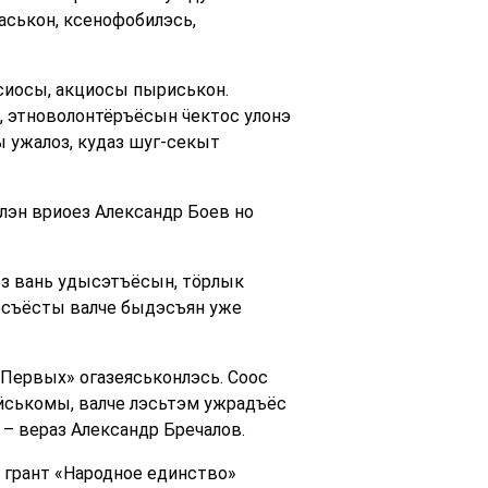
аськон, ксенофобилэсь,
сиосы, акциосы пыриськон.
 этноволонтёръёсын ӵектос улонэ
 ужалоз, кудаз шуг-секыт
эн вриоез Александр Боев но
ез вань удысэтъёсын, тӧрлык
тосъёсты валче быдэсъян уже
Первых» огазеяськонлэсь. Соос
ськомы, валче лэсьтэм ужрадъёс
 – вераз Александр Бречалов.
 грант «Народное единство»