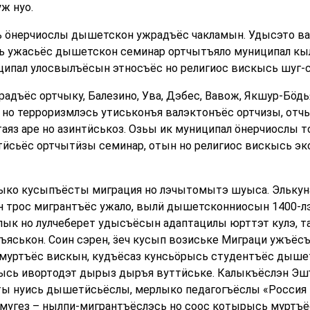
ж нуо.
 ӧнерчиослы дышетскон ужрадъёс чакламын. Удысэто ва
ь ужасьёс дышетскон семинар ортчытъяло муниципал к
ипал улосвылъёсын этносъёс но религиос вискысь шуг-с
адъёс ортчыку, Балезино, Ува, Дэбес, Вавож, Якшур-Бӧдь
но терроризмлэсь утиськонъя валэктонъёс ортчизы, отч
таяз аре но азинтӥськоз. Озьы ик муниципал ӧнерчиослы
тӥсьёс ортчытӥзы семинар, отын но религиос вискысь э
лыко кусыпъёсты миграция но лэчытомытэ шуыса. Эльку
 трос мигрантъёс ужало, вылӥ дышетсконниосын 1400-лэ
к но лулчеберет удысъёсын адаптацилы юрттэт кулэ, та
яськон. Соин сэрен, ӟеч кусып возиське Миграци ужъёс
уртъёс вискын, кудъёсаз кунсьӧрысь студентъёс дыше
ысь ивортодэт дырыз дыръя вуттӥське. Калыкъёслэн Э
ы нуись дышетӥсьёслы, мерлыко педагогъёслы «Россия 
ьмугез – нылпи-мигрантъёслэсь но соос котырысь муртъ