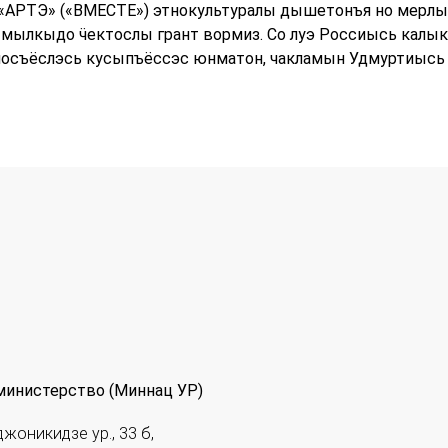
 «АРТЭ» («ВМЕСТЕ») этнокультуралы дышетонъя но мерлы
 мылкыдо ӵектослы грант вормиз. Со луэ Россиысь калык
носъёслэсь кусыпъёссэс юнматон, чакламын Удмуртиысь 
министерство (Миннац УР)
джоникидзе ур., 33 б,