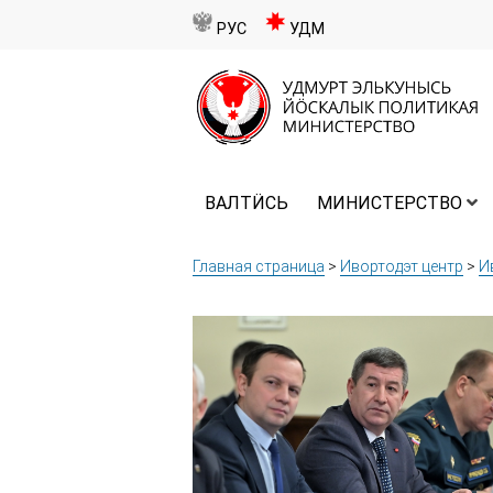
РУС
УДМ
ВАЛТӤСЬ
МИНИСТЕРСТВО
Главная страница
>
Ивортодэт центр
>
И