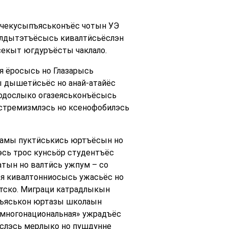
чекусыпъяськонъёс чотын УЭ
ылдытэтъёсысь кивалтӥсьёслэн
екыт югдуръёсты чаклало.
я ёросысь но Глазарысь
ы дышетӥсьёс но анай-атайёс
 тодослыко огазеяськонъёсысь
кстремизмлэсь но ксенофобилэсь
намы пуктӥськись юртъёсын но
сь трос кунсьӧр студентъёс
тын но валтӥсь ужпум – со
ъя кивалтонниосысь ужасьёс но
тско. Миграци катрадлыкын
шъяськон юртазы школаын
многонациональная» ужрадъёс
ёслэсь мерлыко но пушдунне