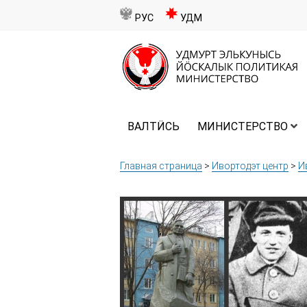
РУС
УДМ
ВАЛТӤСЬ
МИНИСТЕРСТВО
Главная страница
>
Ивортодэт центр
>
И