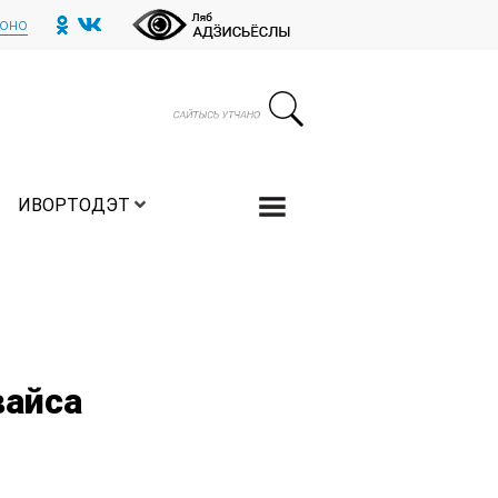
тоно
ИВОРТОДЭТ
вайса