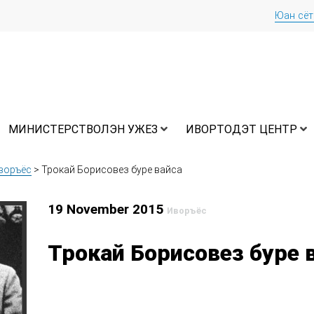
Юан сё
МИНИСТЕРСТВОЛЭН УЖЕЗ
ИВОРТОДЭТ ЦЕНТР
воръёс
>
Трокай Борисовез буре вайса
19 November 2015
Иворъёс
Трокай Борисовез буре 