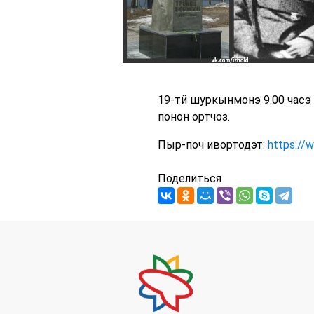
19-тӥ шуркынмонэ 9.00 часэ
понон ортчоз.
Пыр-поч ивортодэт:
https://
Поделиться