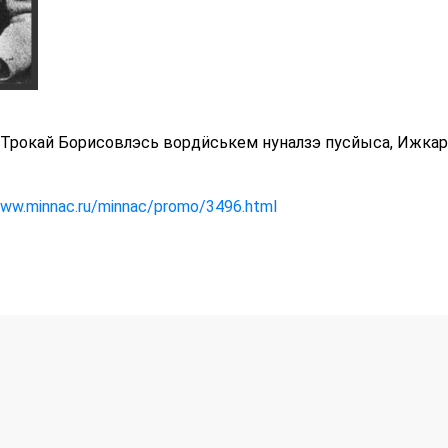
 Трокай Борисовлэсь вордӥськем нуналзэ пусйыса, Ижка
www.minnac.ru/minnac/promo/3496.html