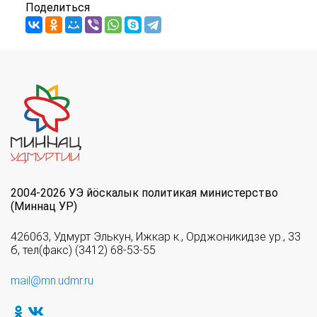
Поделиться
2004-2026 УЭ йöскалык политикая министерство
(Миннац УР)
426063, Удмурт Элькун, Ижкар к., Орджоникидзе ур., 33
б, тел(факс) (3412) 68-53-55
mail@mn.udmr.ru