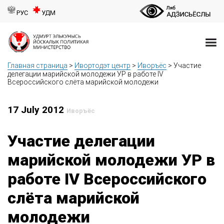
РУС
УДМ
Главная страница
>
Ивортодэт центр
>
Иворъёс
>
Участие
делегации марийской молодежи УР в работе IV
Всероссийского слёта марийской молодежи
17 July 2012
Иворъёс
Участие делегации
марийской молодежи УР в
работе IV Всероссийского
слёта марийской
молодежи