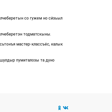
улчеберетын со гужем но сӥзьыл
улчеберетэн тодматскыны.
сьтонъя мастер-классъёс, калык
 шулдыр пумиталозы та дуно