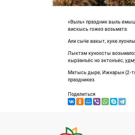
«Выль» праздник выль емыше
вискысь гожез возьматэ.
Али сыӵе вакыт, куке луонл
Лыктэм куноосты возьмалоз
кырӟанъёс но эктонъёс, удм
Матысь дыре, Ижкарын (2-т
праздникез.
Поделиться