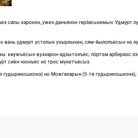
з сӥлы каронэн, ужез данъянэн герӟаськемын. Удмурт л
ык вань удмурт устолык узырлыкен, сям-йылолъёсын но л
ы: киужъёсын вузкарон-адӟытонъёс, пӧртэм арбериос лэ
урт сиён-юонъёс но трос мукетъёсыз.
ӥ гудырикошконэ) но Можгакарын (5-тӥ гудырикошконэ),