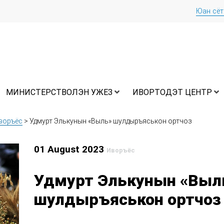
Юан сё
МИНИСТЕРСТВОЛЭН УЖЕЗ
ИВОРТОДЭТ ЦЕНТР
воръёс
>
Удмурт Элькунын «Выль» шулдыръяськон ортчоз
01 August 2023
Иворъёс
Удмурт Элькунын «Выл
шулдыръяськон ортчоз