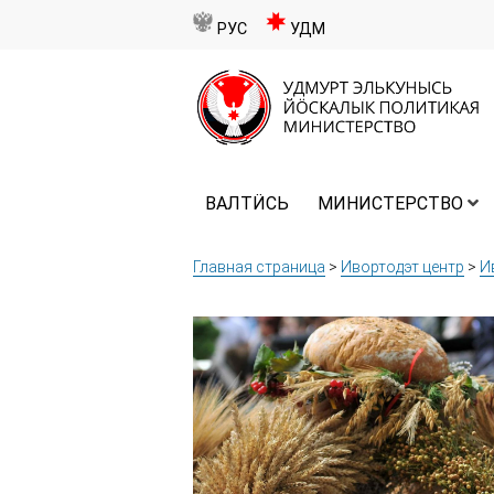
РУС
УДМ
ВАЛТӤСЬ
МИНИСТЕРСТВО
Главная страница
>
Ивортодэт центр
>
И