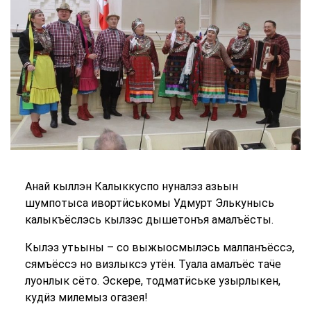
Анай кыллэн Калыккуспо нуналэз азьын
шумпотыса ивортӥськомы Удмурт Элькунысь
калыкъёслэсь кылзэс дышетонъя амалъёсты.
Кылэз утьыны – со выжыосмылэсь малпанъёссэ,
сямъёссэ но визлыксэ утён. Туала амалъёс таӵе
луонлык сёто. Эскере, тодматӥське узырлыкен,
кудӥз милемыз огазея!