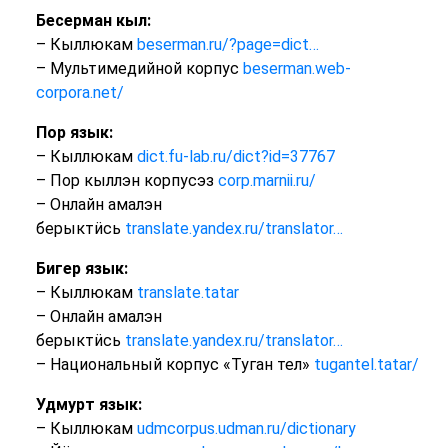
Бесерман кыл:
– Кыллюкам
beserman.ru/?page=dict…
– Мультимедийной корпус
beserman.web-
corpora.net/
Пор язык:
– Кыллюкам
dict.fu-lab.ru/dict?id=37767
– Пор кыллэн корпусэз
corp.marnii.ru/
– Онлайн амалэн
берыктӥсь
translate.yandex.ru/translator…
Бигер язык:
– Кыллюкам
translate.tatar
– Онлайн амалэн
берыктӥсь
translate.yandex.ru/translator…
– Национальный корпус «Туган тел»
tugantel.tatar/
Удмурт язык:
– Кыллюкам
udmcorpus.udman.ru/dictionary