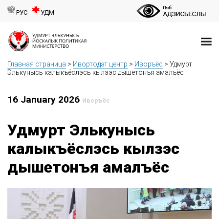
РУС
УДМ
Главная страница
>
Ивортодэт центр
>
Иворъёс
>
Удмурт
Элькунысь калыкъёслэсь кылзэс дышетонъя амалъёс
16 January 2026
Иворъёс
Удмурт Элькунысь
калыкъёслэсь кылзэс
дышетонъя амалъёс