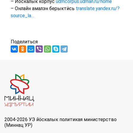
– Йӧскалык корпус
udmcorpus.udman.ru/home
– Онлайн амалэн берыктӥсь
translate.yandex.ru/?
source_la…
Поделиться
2004-2026 УЭ йöскалык политикая министерство
(Миннац УР)