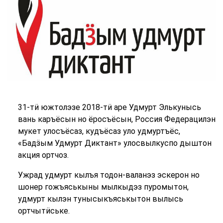
31-тӥ южтолэзе 2018-тӥ аре Удмурт Элькунысь
вань каръёсын но ёросъёсын, Россия Федерацилэн
мукет улосъёсаз, кудъёсаз уло удмуртъёс,
«Бадӟым Удмурт Диктант» улосвылкуспо дыштон
акция ортчоз.
Ужрад удмурт кылъя тодон-валанэз эскерон но
шонер гожъяськыны мылкыдэз пуромытон,
удмурт кылэн тунысыкъяськытон вылысь
ортчытӥське.