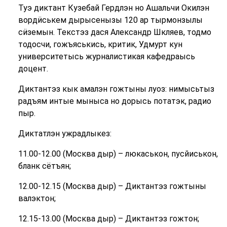
Туэ диктант Кузебай Гердлэн но Ашальчи Окилэн
вордӥськем дырысенызы 120 ар тырмонзылы
сӥземын. Текстэз дася Александр Шкляев, тодмо
тодосчи, гожъяськись, критик, Удмурт кун
университетысь журналистикая кафедраысь
доцент.
Диктантэз кык амалэн гожтыны луоз: нимысьтыз
радъям интые мыныса но дорысь потатэк, радио
пыр.
Диктатлэн ужрадлыкез:
11.00-12.00 (Москва дыр) – люкаськон, пусйиськон,
бланк сётъян;
12.00-12.15 (Москва дыр) – Диктантэз гожтыны
валэктон;
12.15-13.00 (Москва дыр) – Диктантэз гожтон;