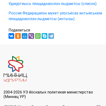
Удмуртиысь площадкаослэн лыдметсы (список)
Россия Федерацилэн мукет улосъёсаз интыяськем
площадкаослэн лыдметсы (интызы)
Поделиться
2004-2026 УЭ йöскалык политикая министерство
(Миннац УР)