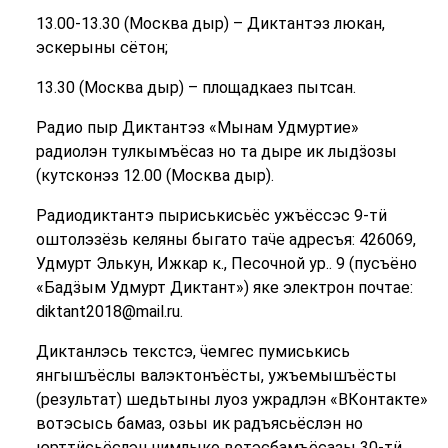
13.00-13.30 (Москва дыр) – Диктантэз люкан,
эскерыны сётон;
13.30 (Москва дыр) – площадкаез пытсан.
Радио пыр Диктантэз «Мынам Удмуртие»
радиолэн тулкымъёсаз но та дыре ик лыдӟозы
(кутсконэз 12.00 (Москва дыр).
Радиодиктантэ пыриськисьёс ужъёссэс 9-тӥ
оштолэзёзь келяны быгато таӵе адресъя: 426069,
Удмурт Элькун, Ижкар к., Песочной ур.. 9 (пусъёно
«Бадӟым Удмурт Диктант») яке электрон почтае:
diktant2018@mail.ru.
Диктанлэсь текстсэ, ӵемгес пумиськись
янгышъёслы валэктонъёсты, ужъемышъёсты
(результат) шедьтыны луоз ужрадлэн «ВКонтакте»
вотэсысь бамаз, озьы ик радъясьёслэн но
юрттӥсьёслэн нимлыко вотэсбамъёсазы 30-тӥ