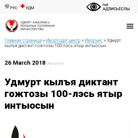
РУС
УДМ
Главная страница
>
Ивортодэт центр
>
Иворъёс
>
Удмурт
кылъя диктант гожтозы 100-лэсь ятыр интыосын
26 March 2018
Иворъёс
Удмурт кылъя диктант
гожтозы 100-лэсь ятыр
интыосын