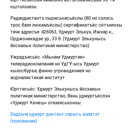
оштолэзёзь.
Радиодиктантэ пыриськисьёслы (80 но солэсь
трос балл люкамъёслы) сертификатъёс сётъялозы
таӵе адресъя: 426063, Удмурт Элькун, Ижкар к.,
Орджоникидзе ур., 33 б. (Удмурт Элькунысь
йӧскалык политикая министерство).
Ужрадъясьёс: «Мынам Удмуртие»
телерадиокомпания но УдГУ-ысь Удмурт
кылосбуръя, финно-угроведениея но
журналистикая институт.
Юрттисьёс: Удмурт Элькунысь йӧскалык
политикая министерство, Вань удмуртъёслэн
«Удмурт Кенеш» огазеяськонзы.
Бадӟым удмурт диктант сярысь валатэт
(положение)