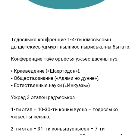
Тодослыко конфренцие 1-4-тӥ классъёсын
дышетскись удмурт нылпиос пыриськыны быгато.
Конференцие таӵе ӧръёсъя ужъёс дасяны луэ:
⦁ Краеведение («Шаертодон»);
⦁ Обществознание («Адями но дунне»);
⦁ Естественные науки («Инкуазь»).
Ужрад 3 этапен радъяськоз:
1-тӥ этап – 10-30-тӥ коньывуонэ – тодослыко
ужъёсты келяно.
2-тӥ этап – 31-тӥ коньывуонысен – 7-тӥ