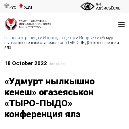
РУС
УДМ
Главная страница
>
Ивортодэт центр
>
Иворъёс
>
«Удмурт
нылкышно кенеш» огазеяськон «ТЫРО-ПЫДО» конференция
ялэ
18 October 2022
Иворъёс
«Удмурт нылкышно
кенеш» огазеяськон
«ТЫРО-ПЫДО»
конференция ялэ