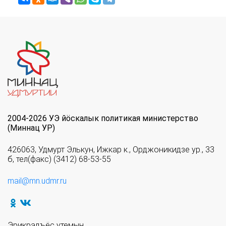
2004-2026 УЭ йöскалык политикая министерство
(Миннац УР)
426063, Удмурт Элькун, Ижкар к., Орджоникидзе ур., 33
б, тел(факс) (3412) 68-53-55
mail@mn.udmr.ru
Эрикрадъёс утемын.