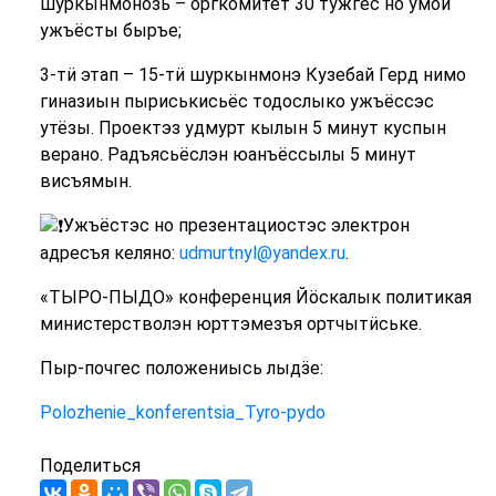
шуркынмонозь – оргкомитет 30 тужгес но умой
ужъёсты быръе;
3-тӥ этап – 15-тӥ шуркынмонэ Кузебай Герд нимо
гиназиын пыриськисьёс тодослыко ужъёссэс
утёзы. Проектэз удмурт кылын 5 минут куспын
верано. Радъясьёслэн юанъёссылы 5 минут
висъямын.
Ужъёстэс но презентациостэс электрон
адресъя келяно:
udmurtnyl@yandex.ru
.
«ТЫРО-ПЫДО» конференция Йӧскалык политикая
министерстволэн юрттэмезъя ортчытӥське.
Пыр-почгес положениысь лыдӟе:
Polozhenie_konferentsia_Tyro-pydo
Поделиться