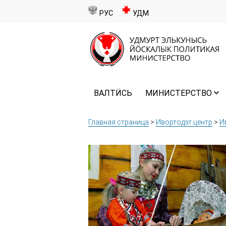
РУС
УДМ
ВАЛТӤСЬ
МИНИСТЕРСТВО
Главная страница
>
Ивортодэт центр
>
И