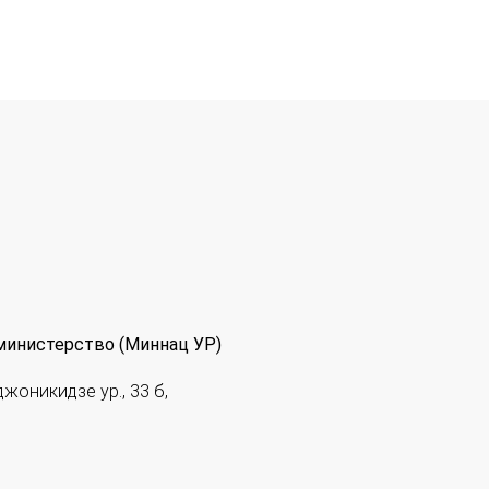
министерство (Миннац УР)
джоникидзе ур., 33 б,