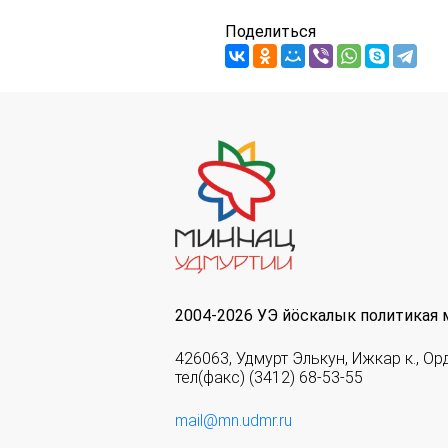
Поделиться
2004-2026 УЭ йöскалык политикая 
426063, Удмурт Элькун, Ижкар к., Ор
тел(факс) (3412) 68-53-55
mail@mn.udmr.ru