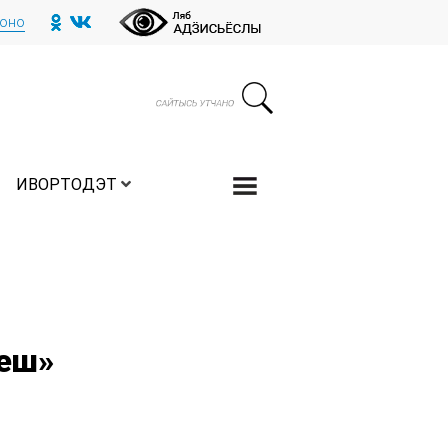
тоно
ИВОРТОДЭТ
еш»