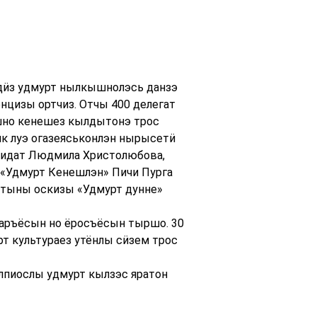
дӥз удмурт нылкышнолэсь данзэ
нцизы ортчиз. Отчы 400 делегат
шно кенешез кылдытонэ трос
ик луэ огазеяськонлэн нырысетӥ
ндидат Людмила Христолюбова,
, «Удмурт Кенешлэн» Пичи Пурга
алтыны оскизы «Удмурт дунне»
аръёсын но ёросъёсын тыршо. 30
т культураез утёнлы сӥзем трос
лпиослы удмурт кылзэс яратон