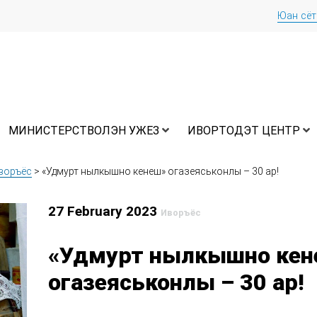
Юан сё
МИНИСТЕРСТВОЛЭН УЖЕЗ
ИВОРТОДЭТ ЦЕНТР
воръёс
>
«Удмурт нылкышно кенеш» огазеяськонлы – 30 ар!
27 February 2023
Иворъёс
«Удмурт нылкышно кен
огазеяськонлы – 30 ар!