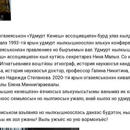
газеяськон «Удмурт Кенеш» ассоциацилэн бурд улаз кыл
алэ 1993-тӥ арын удмурт нылкышноослэн элькун конфере
зеяськонлэн правлениез но быръемын вал. Удмурт нылкы
» ассоциацилэн кыл кутӥсь секретарез Нина Малых. Со 
 Игнатьевнаез воштӥзы этнограф, история наукаосъя ка
а, история наукаосъя доктор, профессор Галина Никитина
ез Надежда Степанова. 2020-тӥ арын огазеяськонэн кив
злы Елена Миннигараевалы.
кышно кенешлэн» ёзчиосыз элькунысьтымы ваньмаз ик к
оос семьяосын но нылпиосын ужало, анай кылэз но удмур
иськом азьланяз но нылкышноослэсь данзэс будэтон, ны
ы ик зол ужаны! Выль ужъёс но уно вормонъёс!