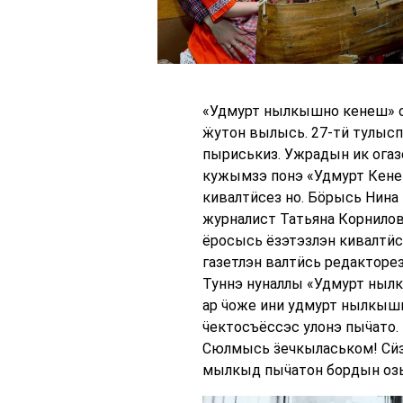
«Удмурт нылкышно кенеш» о
ӝутон вылысь. 27-тӥ тулысп
пыриськиз. Ужрадын ик ога
кужымзэ понэ «Удмурт Кенеш
кивалтӥсез но. Бӧрысь Нина
журналист Татьяна Корнилов
ёросысь ёзэтэзлэн кивалтӥс
газетлэн валтӥсь редакторе
Туннэ нуналлы «Удмурт ныл
ар ӵоже ини удмурт нылкышн
ӵектосъёссэс улонэ пыӵато.
Сюлмысь ӟечкыласьком! Сӥз
мылкыд пыӵатон бордын озь