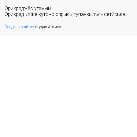
Эрикрадъёс утемын.
Эрикрад «Уже кутоно сярысь тупанкылъя» сётӥське.
Создание сайтов
студия Артико