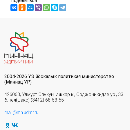
Поделиться
2004-2026 УЭ йöскалык политикая министерство
(Миннац УР)
426063, Удмурт Элькун, Ижкар к., Орджоникидзе ур., 33
б, тел(факс) (3412) 68-53-55
mail@mn.udmr.ru