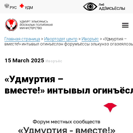
РУС
УДМ
Главная страница
>
Ивортодэт центр
>
Иворъёс
>
«Удмуртия –
вместе!» интывыл огинъёслэн форумъёссы элькунэз огазеялоз
15 March 2025
Иворъёс
«Удмуртия –
вместе!» интывыл огинъёс