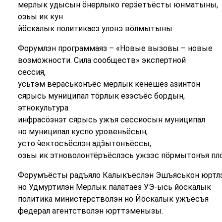
мерлык удысын ӧнерлыко герӟетъёсты юнматыны,
озьы ик кун
йӧскалык политикаез улонэ вӧлмытыны.
Форумлэн программаяз – «Новые вызовы – новые
возможности. Сила сообществ» экспертной
сессия,
усьтэм вераськонъёс мерлык кенешез азинтон
сярысь муниципал тӧрлык ёзэсъёс бордын,
этнокультура
инфрасӧзнэт сярысь ужъя сессиосын муниципал
но муниципал куспо уровеньёсын,
усто ӵектосъёслэн адӟытонъёссы,
озьы ик этноволонтёръёслэсь ужзэс пӧрмытонъя пл
Форумъёсты радъяло Калыкъёслэн Эшъяськон юртл
но Удмуртилэн Мерлык палатаез УЭ-ысь йӧскалык
политика министерстволэн но Йӧскалык ужъёсъя
федерал агентстволэн юрттэменызы.