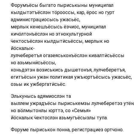
Форумъёсы быгато пыриськыны муниципал
кылдытэтъёслэн тӧрооссы, кар, ёрос но гурт
администрациосысь ужасьёс,
мерлык кенешъёсысь ёзчиос, муниципал
кичӧлтонъёслэн но этнокультурной
ӵектосъёслэн кылдытӥсьёссы, мерлык но
йӧскалык-
лулчеберетъя огазеяськонъёслэн кивалтӥсьёссы
но азьмынӥсьёссы,
коньдэтэн возиськись дышетонъя, лулчеберетъя,
егитъёсын ужан политикая ужъюртъёсысь ужасьёс,
озьы ик ужбергатӥсьёс.
Элькунысь адямиослэн та
выллем ужрадъёсы пыриськемзы лулчеберетэз утё
но вӧлмытонлы юрттэ, со «Семья»
йӧскалык ӵектослэн азьмугъёсызлы тупа.
Форуме пыриськон понна, регистрациез ортчоно.