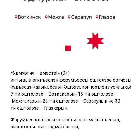
«Удмуртия – вместе!» (0+)
интывыл огинъёслэн форумъёссы оштолэзе ортчозы 
кудъёсаз Калыкъёслэн Эшъяськон юртлэн луонлыкъ
7-тӥ оштолэзе – Воткакарын, 15-тӥ оштолэзе –
Можгакарын, 23-тӥ оштолэзе – Сарапулын но 30-
тӥ оштолэзе – Глазкарын.
Форумъёс юрттозы ӵектосъёсын, малпанъёсын,
кичӧлтонъёсын тодматскыны,