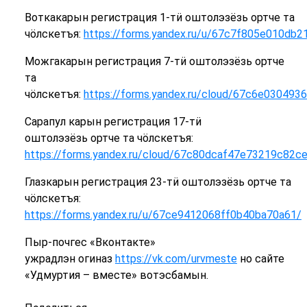
Воткакарын регистрация 1-тӥ оштолэзёзь ортче та
чӧлскетъя:
https://forms.yandex.ru/u/67c7f805e010db
Можгакарын регистрация 7-тӥ оштолэзёзь ортче
та
чӧлскетъя:
https://forms.yandex.ru/cloud/67c6e03049
Сарапул карын регистрация 17-тӥ
оштолэзёзь ортче та чӧлскетъя:
https://forms.yandex.ru/cloud/67c80dcaf47e73219c82c
Глазкарын регистрация 23-тӥ оштолэзёзь ортче та
чӧлскетъя:
https://forms.yandex.ru/u/67ce9412068ff0b40ba70a61/
Пыр-почгес «Вконтакте»
ужрадлэн огиназ
https://vk.com/urvmeste
но сайте
«Удмуртия – вместе» вотэсбамын.