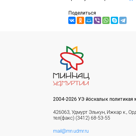
Поделиться
2004-2026 УЭ йöскалык политикая 
426063, Удмурт Элькун, Ижкар к., Ор
тел(факс) (3412) 68-53-55
mail@mn.udmr.ru