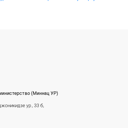
министерство (Миннац УР)
джоникидзе ур., 33 б,