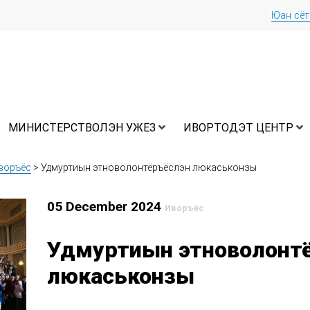
Юан сё
МИНИСТЕРСТВОЛЭН УЖЕЗ
ИВОРТОДЭТ ЦЕНТР
воръёс
>
Удмуртиын этноволонтёръёслэн люкаськонзы
05 December 2024
Иворъёс
Удмуртиын этноволонт
люкаськонзы