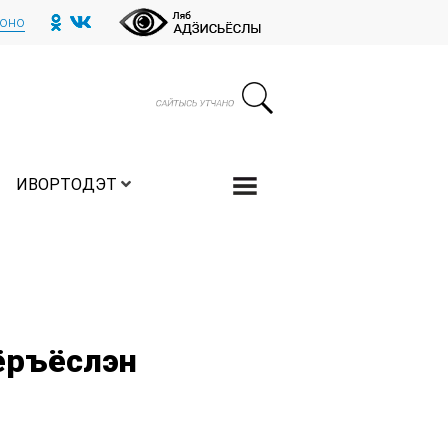
тоно
ИВОРТОДЭТ
ёръёслэн