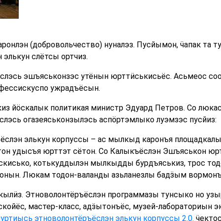
аронлэн (добровольчество) нуналэз. Пусйымон, ӵапак та
элькун слётсы ортчиз.
слэсь эшъяськонзэс утёнын юрттӥськисьёс. Асьмеос с
нфессискуспо ужрадъёсын.
из йӧскалык политикая министр Эдуард Петров. Со люка
слэсь огазеяськонзылэсь аспӧртэмлыко луэмзэс пусйиз:
ёслэн элькун корпуссы – ас мылкыд каронъя площадкалы
он удысъя юрттэт сётон. Со Калыкъёслэн Эшъяськон юрт
Оскисько, котькуддылэн мылкыдды бурдъяськиз, трос тод
конын. Люкам тодон-валанды азьланезлы бадӟым вормонъ
кылӥз. Этноволонтёръёслэн программазы тунсыко но узыр
скойёс, мастер-класс, адӟытонъёс, музей-лабораториын 
уртиысь этноволонтёръёслэн элькун корпуссы 2.0.
ӵектос