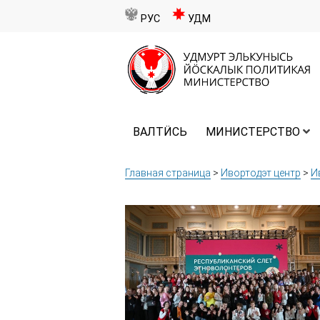
РУС
УДМ
ВАЛТӤСЬ
МИНИСТЕРСТВО
Главная страница
>
Ивортодэт центр
>
И