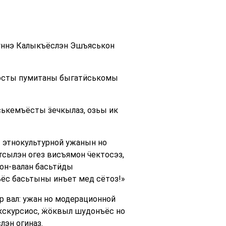
 туннэ Калыкъёслэн Эшъяськон
оосты пумитаны быгатӥськомы
ськемъёсты ӟечкылаз, озьы ик
 этнокультурной ужанын но
сылэн огез висъямон ӵектосэз,
он-валан басьтӥды
ёс басьтыны инъет мед сётоз!»
 вал: ужан но модерационной
экскурсиос, ӝӧквыл шудонъёс но
лэн огиназ.