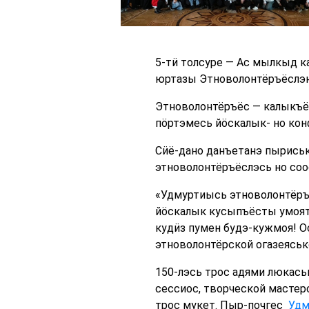
5-тӥ толсуре — Ас мылкыд к
юртазы Этноволонтёръёслэн 
Этноволонтёръёс — калыкъё
пӧртэмесь йӧскалык- но ко
Сӥё-дано данъетанэ пыриськ
этноволонтёръёслэсь но соо
«Удмуртиысь этноволонтёръ
йӧскалык кусыпъёсты умоят
кудӥз пумен будэ-кужмоя! 
этноволонтёрской огазеясь
150-лэсь трос адями люкась
сессиос, творческой мастер
трос мукет. Пыр-почгес
Удм