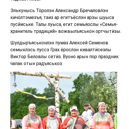
Элькунысь Тӧролэн Александр Бречаловлэн
кичӧлтэмезъя, таиз ар егитъёслэн арзы шуыса
пусйиське. Талы луыса, егит семьяослы «Семья-
хранитель традиций» вожвылъяськон ортчытӥзы.
Шулдыръяськонлэн пумаз Алексей Семенов
семыклэсь пуссэ Грах ёрослэн кивалтӥсезлы
Виктор Беловлы сётӥз. Вуоно арын пор праздник
ӵапак отын радъяськоз.