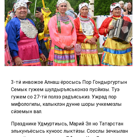
3-тӥ инвожое Алнаш ёросысь Пор Гондыргуртын
Семык гужем шулдыръяськонэз пусйизы. Туэ
гужем со 27-тӥ ползэ радъяськиз. Ужрад пор
мифологилы, калыклэн дунне шоры учкемезлы
сӥземын вал.
Празднике Удмуртиысь, Марий Эл но Татарстан
элькунъёсысь куноос лыктӥзы. Соослы ӟечкылан