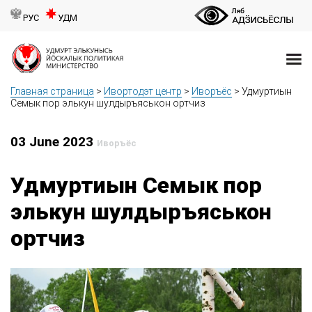
РУС
УДМ
Главная страница
>
Ивортодэт центр
>
Иворъёс
>
Удмуртиын
Семык пор элькун шулдыръяськон ортчиз
03 June 2023
Иворъёс
Удмуртиын Семык пор
элькун шулдыръяськон
ортчиз