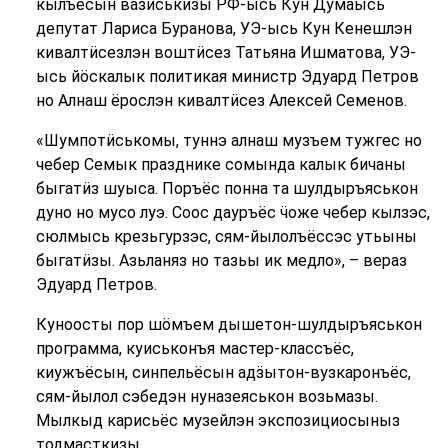
кылъёсын вазиськизы РФ-ысь Кун Думаысь
депутат Лариса Буранова, УЭ-ысь Кун Кенешлэн
кивалтӥсезлэн воштӥсез Татьяна Ишматова, УЭ-
ысь йӧскалык политикая министр Эдуард Петров
но Алнаш ёрослэн кивалтӥсез Алексей Семенов.
«Шумпотӥськомы, туннэ алнаш музъем тужгес но
чебер Семык празднике сомында калык бичаны
быгатӥз шуыса. Поръёс понна та шулдыръяськон
дуно но мусо луэ. Соос дауръёс ӵоже чебер кылзэс,
сюлмысь крезьгурзэс, сям-йылолъёссэс утьыны
быгатӥзы. Азьланяз но тазьы ик медло», – вераз
Эдуард Петров.
Куноосты пор шӧмъем дышетон-шулдыръяськон
программа, куиськонъя мастер-классъёс,
киужъёсын, синпельёсын адӟытон-вузкаронъёс,
сям-йылол сэбедэн нуназеяськон возьмазы.
Мылкыд карисьёс музейлэн экспозициосыныз
тодмасткизы.