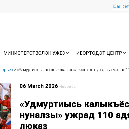
Юан сё
МИНИСТЕРСТВОЛЭН УЖЕЗ
ИВОРТОДЭТ ЦЕНТР
воръёс
>
«Удмуртиысь калыкъёслэн огазеяськон нуналзы» ужрад 1
06 March 2026
Иворъёс
«Удмуртиысь калыкъёс
нуналзы» ужрад 110 ад
люказ