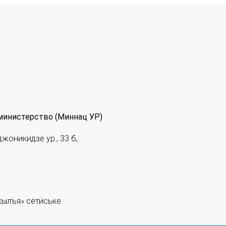
министерство (Миннац УР)
джоникидзе ур., 33 б,
ылъя» сётӥське.