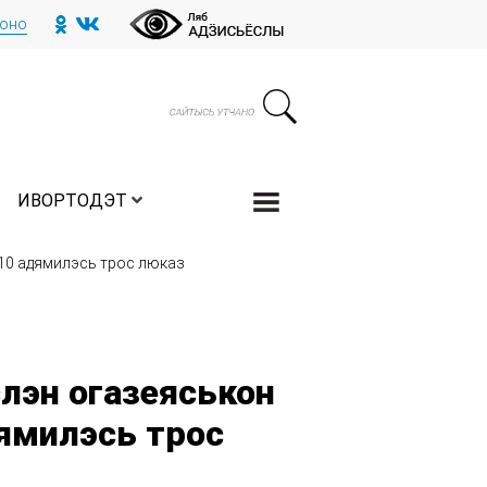
тоно
ИВОРТОДЭТ
10 адямилэсь трос люказ
лэн огазеяськон
ямилэсь трос