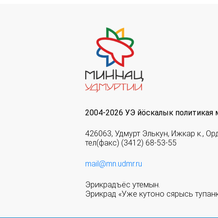
2004-2026 УЭ йöскалык политикая 
426063, Удмурт Элькун, Ижкар к., Ор
тел(факс) (3412) 68-53-55
mail@mn.udmr.ru
Эрикрадъёс утемын.
Эрикрад «Уже кутоно сярысь тупанк