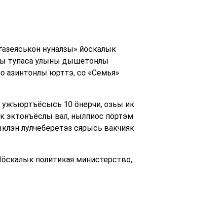
азеяськон нуналзы» йӧскалык
ызы тупаса улыны дышетонлы
о азинтонлы юрттэ, со «Семья»
 ужъюртъёсысь 10 ӧнерчи, озьы ик
к эктонъёслы вал, нылпиос пӧртэм
клэн лулчеберетэз сярысь вакчияк
Йӧскалык политикая министерство,