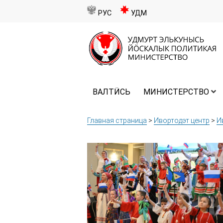
РУС
УДМ
ВАЛТӤСЬ
МИНИСТЕРСТВО
Главная страница
>
Ивортодэт центр
>
И