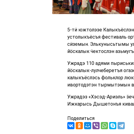
5-тӥ южтолэзе Калыкъёслэн
устолыкъёсъя фестиваль ор
сӥземын. Элькунысьтымы ул
йӧскалык ӵектослэн азьмугъ
Ужрадэ 110 адями пыриськиз
йӧскалык-лулчеберетъя ога
калыкъёслэсь фольклор люке
ивортодэтэн тырмытэмын вал
Ужрадэз «Хэсэд-Ариэль» ӟеч
Ижкарысь Дышетонъя кивал
Поделиться