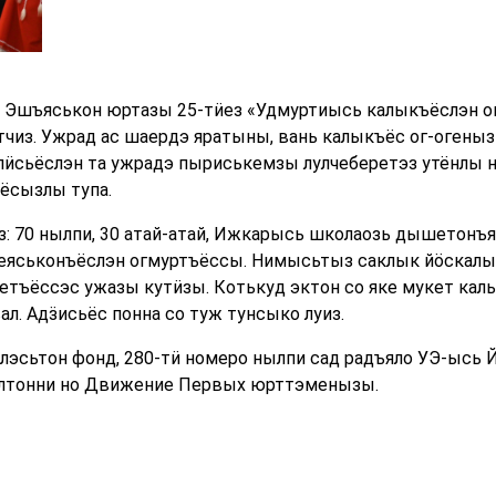
 Эшъяськон юртазы 25-тӥез «Удмуртиысь калыкъёслэн ог
тчиз. Ужрад ас шаердэ яратыны, вань калыкъёс ог-оген
ӥсьёслэн та ужрадэ пыриськемзы лулчеберетэз утёнлы н
ёсызлы тупа.
: 70 нылпи, 30 атай-атай, Ижкарысь школаозь дышетонъя
зеяськонъёслэн огмуртъёссы. Нимысьтыз саклык йӧскалы
тъёссэс ужазы кутӥзы. Котькуд эктон со яке мукет калы
. Адӟисьёс понна со туж тунсыко луиз.
лэсьтон фонд, 280-тӥ номеро нылпи сад радъяло УЭ-ысь 
тонни но Движение Первых юрттэменызы.