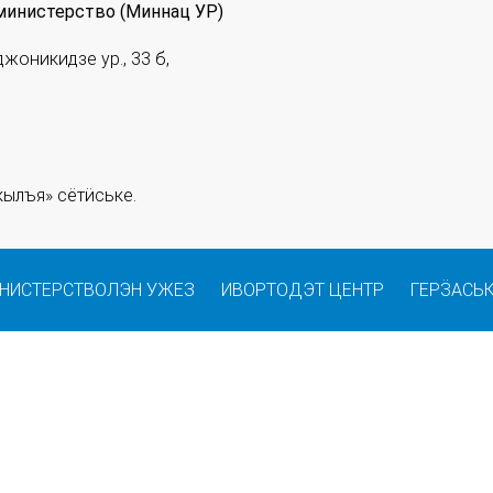
министерство (Миннац УР)
джоникидзе ур., 33 б,
ылъя» сётӥське.
НИСТЕРСТВОЛЭН УЖЕЗ
ИВОРТОДЭТ ЦЕНТР
ГЕРӞАСЬ