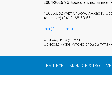
2004-2026 УЭ йöскалык политикая 
426063, Удмурт Элькун, Ижкар к., Ор
тел(факс) (3412) 68-53-55
mail@mn.udmr.ru
Эрикрадъёс утемын.
Эрикрад «Уже кутоно сярысь тупанк
ВАЛТӤСЬ
МИНИСТЕРСТВО
МИ