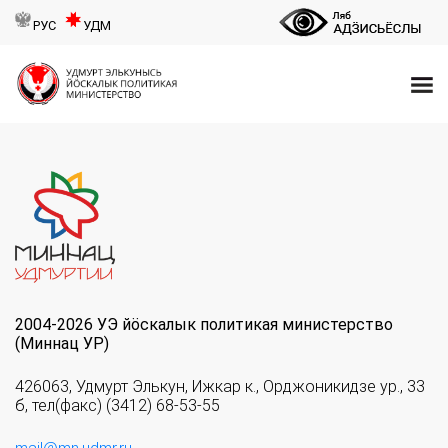
РУС
УДМ
2004-2026 УЭ йöскалык политикая министерство
(Миннац УР)
426063, Удмурт Элькун, Ижкар к., Орджоникидзе ур., 33
б, тел(факс) (3412) 68-53-55