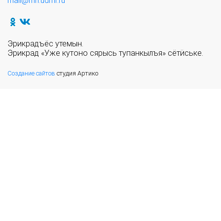
mail@mn.udmr.ru
Эрикрадъёс утемын.
Эрикрад «Уже кутоно сярысь тупанкылъя» сётӥське.
Создание сайтов
студия Артико