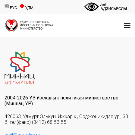
РУС
УДМ
2004-2026 УЭ йöскалык политикая министерство
(Миннац УР)
426063, Удмурт Элькун, Ижкар к., Орджоникидзе ур., 33
б, тел(факс) (3412) 68-53-55