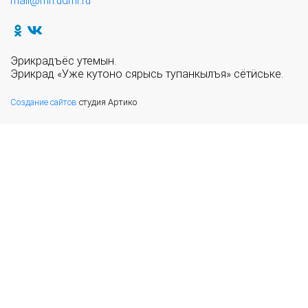
mail@mn.udmr.ru
Эрикрадъёс утемын.
Эрикрад «Уже кутоно сярысь тупанкылъя» сётӥське.
Создание сайтов
студия Артико