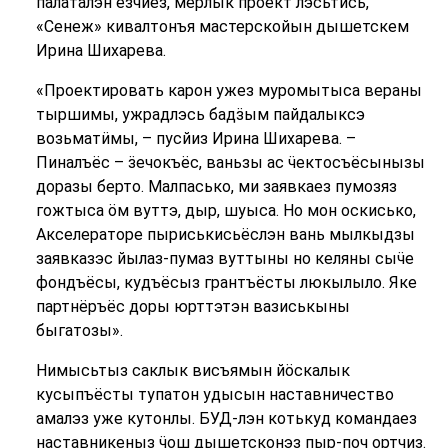
палаталэн ёзчиез, мерлык проект лэсьтӥсь,
«Сенеж» кивалтонъя мастерскойын дышетскем
Ирина Шихарева.
«Проектировать карон ужез муромытыса вераны
тыршимы, ужрадлэсь бадӟым пайдалыксэ
возьматӥмы, – пусйиз Ирина Шихарева. –
Пиналъёс – ӟечокъёс, ваньзы ас ӵектосъёсынызы
доразы берто. Малпасько, ми заявкаез пумозяз
гожтыса ӧм вуттэ, дыр, шуыса. Но мон оскисько,
Акселераторе пыриськисьёслэн вань мылкыдзы
заявказэс йылаз-пумаз вуттыны но келяны сыӵе
фондъёсы, кудъёсыз грантъёсты люкылыло. Яке
партнёръёс доры юрттэтэн вазиськыны
быгатозы».
Нимысьтыз саклык висъямын йӧскалык
кусыпъёсты тупатон удысын наставничество
амалэз уже кутонлы. БУД-лэн котькуд командаез
наставникеныз ӵош дышетсконэз пыр-поч ортчиз.