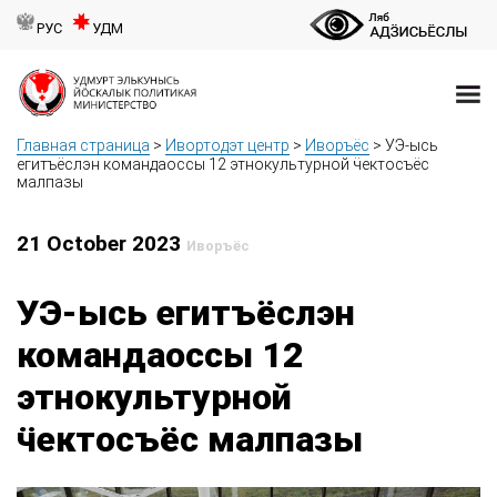
РУС
УДМ
Главная страница
>
Ивортодэт центр
>
Иворъёс
>
УЭ-ысь
егитъёслэн командаоссы 12 этнокультурной ӵектосъёс
малпазы
21 October 2023
Иворъёс
УЭ-ысь егитъёслэн
командаоссы 12
этнокультурной
ӵектосъёс малпазы