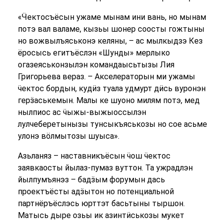
«Ӵектосъёсын ужаме мынам ини вань, но мынам
потэ вал валаме, кызьы шонер соосты гожтыны
но вожвылъяськонэ келяны, – ас мылкыдзэ Кез
ёросысь егитъёслэн «Шунды» мерлыко
огазеяськонзылэн командаысьтызы Лия
Григорьева вераз. – Акселераторын ми ужамы
ӵектос бордын, кудӥз туала удмурт дӥсь вуронэн
герӟаськемын. Малы ке шуоно милям потэ, мед
нылпиос ас ӵыжы-выжыоссылэн
лулчеберетынызы тунсыкъяськозы но сое асьме
улонэ вӧлмытозы шуыса».
Азьланяз – наставникъёсын ӵош ӵектос
заявкаосты йылаз-пумаз вуттон. Та ужрадлэн
йылпумъянэз – бадӟым форумын дась
проектъёсты адӟытон но потенциальной
партнёръёслэсь юрттэт басьтыны тыршон.
Матысь дыре озьы ик азинтӥськозы мукет