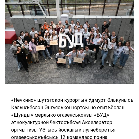
«Нечкино» шутэтскон курортын Удмурт Элькунысь
Калыкъёслэн Эшъяськон юртсы но егитъёслэн
«Шунды» мерлыко огазеяськонзы «БУД»
этнокультурной ӵектосъёсъя Акселератор
ортчытӥзы УЭ-ысь йӧскалык-лулчеберетъя
огазеяськонъёсысь 12 командаос понна.