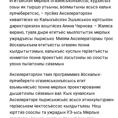
егитъёслэн мерлык огазеяськонъёссы, кудъёсыз
озьы ик тыршо утьыны, вӧлмытыны асьсэ калык
лулчеберетсэс, – пусйиз Акселераторлэн
кивалтӥсез но Калыкъёслэн Эшъяськон юртсылэн
директорезлэн воштӥсез Алина Чернова. – Жаляса
верано, туала дыре егитъёс мылпотытэк мерлык
ужрадъёсы пырисько. Милям Акселератормы трос
йӧскалыкъем егитъёсты огазеян понна
кылдытытэмын, калыкъёс куспын герӟетъёсты
юнматон понна проектъёс лэсьтонлы но соосты
улонэ пыӵатонлы сӥземын.
Акселераторлэн таиз программаез йӧскалык-
лулчеберето огазеяськонъёсысь егит
азьмынӥсьёс понна мерлык проектирование
дышетонлы сӥземын вал. Кык нуналскын
Акселераторе пыриськисьёс асьсэ этнокультураен
герӟаськем ӵектосъёссэс кылдытъязы. Нош
юрттӥз соослы та ужрадын УЭ-ысь Мерлык