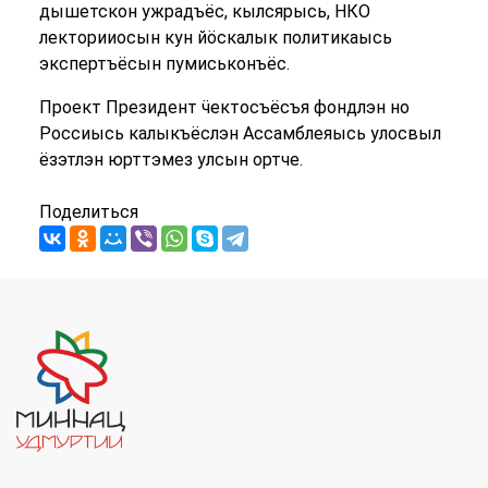
дышетскон ужрадъёс, кылсярысь, НКО
лекторииосын кун йӧскалык политикаысь
экспертъёсын пумиськонъёс.
Проект Президент ӵектосъёсъя фондлэн но
Россиысь калыкъёслэн Ассамблеяысь улосвыл
ёзэтлэн юрттэмез улсын ортче.
Поделиться