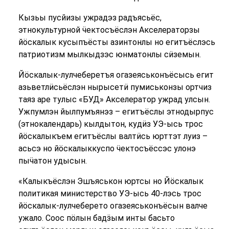
Кызьы пусйизы ужрадэз радъясьёс,
этнокультурной ӵектосъёслэн Акселераторзы
йӧскалык кусыпъёсты азинтонлы но егитъёслэсь
патриотизм мылкыдзэс юнматонлы сӥземын.
Йӧскалык-лулчеберетъя огазеяськонъёсысь егит
азьветлӥсьёслэн нырысетӥ пумиськонзы ортчиз
таяз аре тулыс «БУД» Акселератор ужрад улсын.
Ужпумлэн йылпумъянэз – егитъёслы этнодырпус
(этнокалендарь) кылдытон, кудӥз УЭ-ысь трос
йӧскалыкъем егитъёслы валтӥсь юрттэт луиз –
асьсэ но йӧскалыккуспо ӵектосъёссэс улонэ
пыӵатон удысын.
«Калыкъёслэн Эшъяськон юртсы но Йӧскалык
политикая министерство УЭ-ысь 40-лэсь трос
йӧскалык-лулчеберето огазеяськонъёсын валче
ужало. Соос пӧлын бадӟым инты басьто