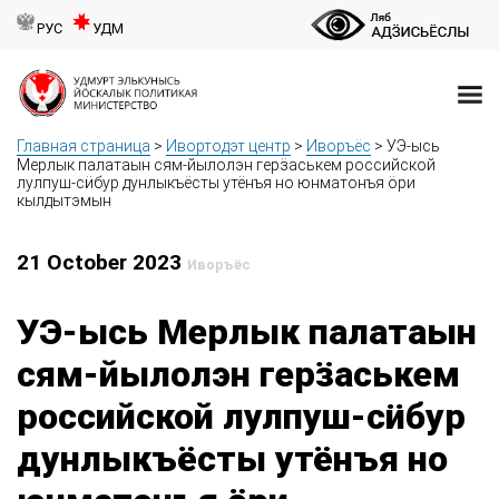
РУС
УДМ
Главная страница
>
Ивортодэт центр
>
Иворъёс
>
УЭ-ысь
Мерлык палатаын сям-йылолэн герӟаськем российской
лулпуш-сӥбур дунлыкъёсты утёнъя но юнматонъя ӧри
кылдытэмын
21 October 2023
Иворъёс
УЭ-ысь Мерлык палатаын
сям-йылолэн герӟаськем
российской лулпуш-сӥбур
дунлыкъёсты утёнъя но