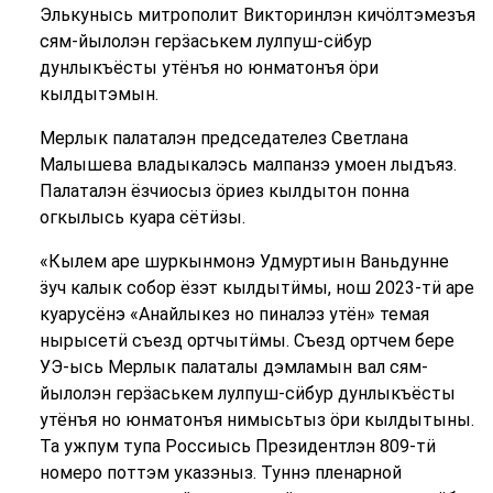
Элькунысь митрополит Викторинлэн кичӧлтэмезъя
сям-йылолэн герӟаськем лулпуш-сӥбур
дунлыкъёсты утёнъя но юнматонъя ӧри
кылдытэмын.
Мерлык палаталэн председателез Светлана
Малышева владыкалэсь малпанзэ умоен лыдъяз.
Палаталэн ёзчиосыз ӧриез кылдытон понна
огкылысь куара сётӥзы.
«Кылем аре шуркынмонэ Удмуртиын Ваньдунне
ӟуч калык собор ёзэт кылдытӥмы, нош 2023-тӥ аре
куарусёнэ «Анайлыкез но пиналэз утён» темая
нырысетӥ съезд ортчытӥмы. Съезд ортчем бере
УЭ-ысь Мерлык палаталы дэмламын вал сям-
йылолэн герӟаськем лулпуш-сӥбур дунлыкъёсты
утёнъя но юнматонъя нимысьтыз ӧри кылдытыны.
Та ужпум тупа Россиысь Президентлэн 809-тӥ
номеро поттэм указэныз. Туннэ пленарной