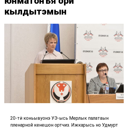
юнматонъя ӧри
кылдытэмын
20-тӥ коньывуонэ УЭ-ысь Мерлык палатаын
пленарной кенешон ортчиз. Ижкарысь но Удмурт