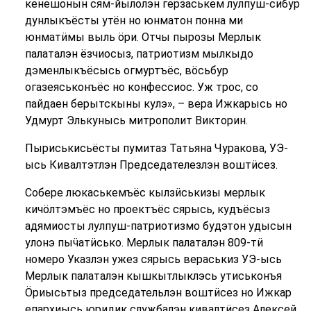
кенешонын сям-йылолэн герӟаськем лулпуш-сӥбур
дунлыкъёсты утён но юнматон понна ми
юнматӥмы выль ӧри. Отчы пырозы Мерлык
палаталэн ёзчиосыз, патриотизм мылкыдо
дэменлыкъёсысь огмуртъёс, вӧсьбур
огазеяськонъёс но конфессиос. Уж трос, со
пайдаен берытскыны кулэ», – вера Ижкарысь но
Удмурт Элькунысь митрополит Викторин.
Пыриськисьёсты пумитаз Татьяна Чуракова, УЭ-
ысь Кивалтэтлэн Председателезлэн воштӥсез.
Собере люкаськемъёс кылзӥськизы мерлык
кичӧлтэмъёс но проектъёс сярысь, кудъёсыз
адямиосты лулпуш-патриотизмо будэтон удысын
улонэ пыӵатӥсько. Мерлык палаталэн 809-тӥ
номеро Указлэн ужез сярысь вераськиз УЭ-ысь
Мерлык палаталэн кышкытлыклэсь утиськонъя
Ӧриысьтыз председательлэн воштӥсез но Ижкар
епархиысь юридик службалэн кивалтӥсез Алексей