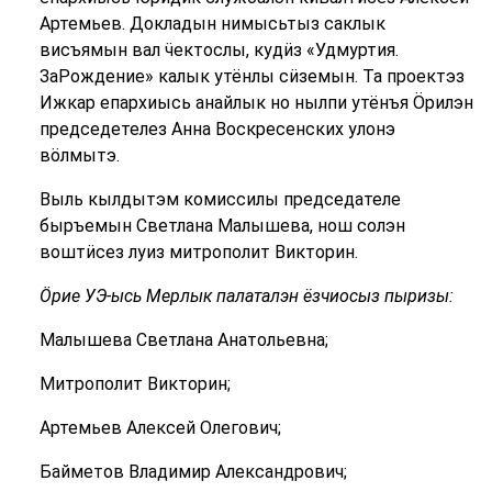
Артемьев. Докладын нимысьтыз саклык
висъямын вал ӵектослы, кудӥз «Удмуртия.
ЗаРождение» калык утёнлы сӥземын. Та проектэз
Ижкар епархиысь анайлык но нылпи утёнъя Ӧрилэн
председетелез Анна Воскресенских улонэ
вӧлмытэ.
Выль кылдытэм комиссилы председателе
быръемын Светлана Малышева, нош солэн
воштӥсез луиз митрополит Викторин.
Ӧрие УЭ-ысь Мерлык палаталэн ёзчиосыз пыризы:
Малышева Светлана Анатольевна;
Митрополит Викторин;
Артемьев Алексей Олегович;
Байметов Владимир Александрович;