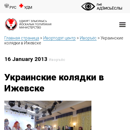
РУС
УДМ
Главная страница
>
Ивортодэт центр
>
Иворъёс
>
Украинские
колядки в Ижевске
16 January 2013
Иворъёс
Украинские колядки в
Ижевске