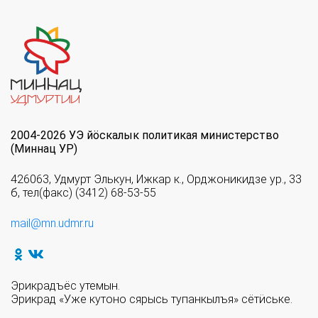
2004-2026 УЭ йöскалык политикая министерство
(Миннац УР)
426063, Удмурт Элькун, Ижкар к., Орджоникидзе ур., 33
б, тел(факс) (3412) 68-53-55
mail@mn.udmr.ru
Эрикрадъёс утемын.
Эрикрад «Уже кутоно сярысь тупанкылъя» сётӥське.