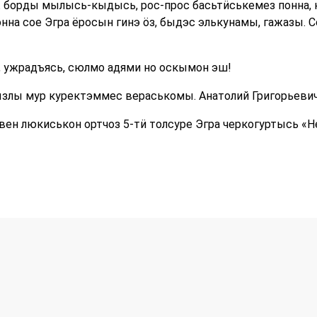
 борды мылысь-кыдысь, рос-прос басьтӥськемез понна, 
на сое Эгра ёросын гинэ ӧз, быдэс элькунамы, гажазы. С
ь, ужрадъясь, сюлмо адями но оскымон эш!
ы мур куректэммес вераськомы. Анатолий Григорьевич
вен люкиськон ортчоз 5-тӥ толсуре Эгра черкогуртысь «Н