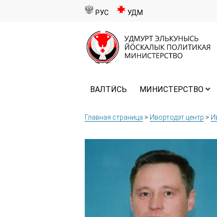
РУС
УДМ
ВАЛТӤСЬ
МИНИСТЕРСТВО
Главная страница
>
Ивортодэт центр
>
И