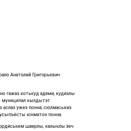
ало Анатолий Григорьевич
 но гажаз котькуд адями, кудӥзлы
с» муниципал кылдытэт
 аслаз ужез понна, сюлмаськиз
 кусыпъёсты юнматон понна.
вордӥськем шаерлы, калыклы ӟеч