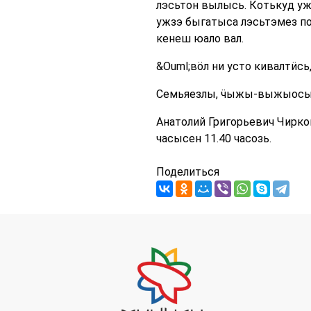
лэсьтон вылысь. Котькуд уж
ужзэ быгатыса лэсьтэмез пон
кенеш юало вал.
&Ouml;вӧл ни усто кивалтӥс
Семьяезлы, ӵыжы-выжыосызл
Анатолий Григорьевич Чирко
часысен 11.40 часозь.
Поделиться