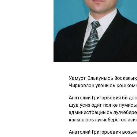
Удмурт Элькунысь йӧскалык 
Чирковлэн улонысь кошкемк
Анатолий Григорьевич быдэс 
шуд усиз одӥг пол ке пумис
администрациысь лулчеберет
калыклэсь лулчеберетсэ ази
Анатолий Григорьевич возь