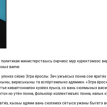
политикая министерствысь ӧнрчиос мур куректэмзэс вер
ныз валче.
улонзэ сӥзиз Эгра ёрослы. Ӟеч ужъёсыз понна сое яратӥз
ькыны, вераськыны та аспӧртэмлыко адямиен. «Эгра ёро
ъя кивалтоннилэн кузёез луыса, со вань сюлмыныз висиз
нтон но утён понна, фольклор коллективъёс понна, калык
матӥз, кызьы адями вань сюлэмзэ сётыса ужаны быгатэ 