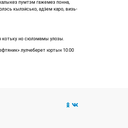
калыкез пумтэм гажемез понна,
олэсь кылзӥсько, адӟем каро, визь-
 котьку но сюлэмамы улозы.
ефтяник» лулчеберет юртын 10.00