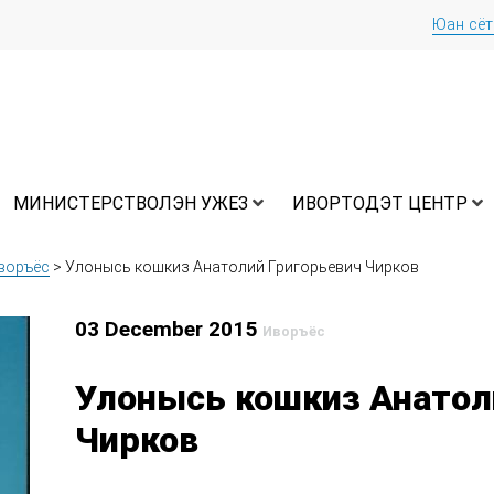
Юан сё
МИНИСТЕРСТВОЛЭН УЖЕЗ
ИВОРТОДЭТ ЦЕНТР
воръёс
>
Улонысь кошкиз Анатолий Григорьевич Чирков
03 December 2015
Иворъёс
Улонысь кошкиз Анатол
Чирков