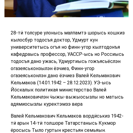
28-тӥ толсуре улонысь малпамтэ шорысь кошкиз
кылосбур тодосъя доктор, Удмурт кун
университетысь огъя но финн-угор кылтодонъя
кафедраысь профессор, УАССР-ысь но Россиысь
тодосъя дано ужась, Удмуртиысь гожъясьёслэн
огазеяськонзылэн ёзчиез, Финн-угор
огазеяськонлэн дано ёзчиез Валей Кельмакович
Кельмаков (14.01.1942 – 28.12.2023). УЭ-ысь
Йӧскалык политикая министерство Валей
Кельмаковичлэн ӵыжы-выжыосызлы но матысь
адямиосызлы куректэмзэ вера
Валей Кельмакович Кельмаков вордӥськиз 1942-
тӥ арын 14-тӥ толшоре Татарстанысь Кукмор
ёросысь Тыло гуртын крестьян семьяын.