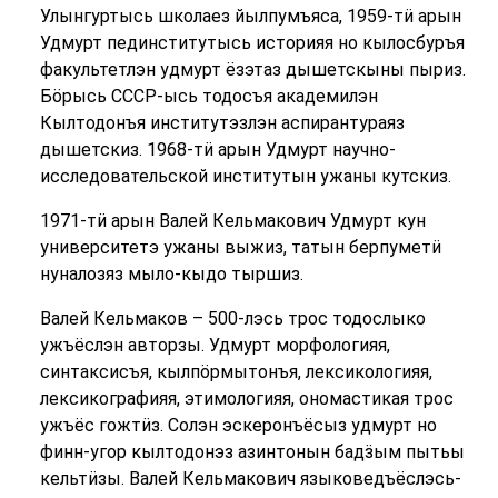
Улынгуртысь школаез йылпумъяса, 1959-тӥ арын
Удмурт пединститутысь историяя но кылосбуръя
факультетлэн удмурт ёзэтаз дышетскыны пыриз.
Бӧрысь СССР-ысь тодосъя академилэн
Кылтодонъя институтэзлэн аспирантураяз
дышетскиз. 1968-тӥ арын Удмурт научно-
исследовательской институтын ужаны кутскиз.
1971-тӥ арын Валей Кельмакович Удмурт кун
университетэ ужаны выжиз, татын берпуметӥ
нуналозяз мыло-кыдо тыршиз.
Валей Кельмаков – 500-лэсь трос тодослыко
ужъёслэн авторзы. Удмурт морфологияя,
синтаксисъя, кылпӧрмытонъя, лексикологияя,
лексикографияя, этимологияя, ономастикая трос
ужъёс гожтӥз. Солэн эскеронъёсыз удмурт но
финн-угор кылтодонэз азинтонын бадӟым пытьы
кельтӥзы. Валей Кельмакович языковедъёслэсь-