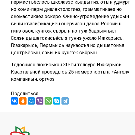
пермистъёслэсь школазэс кылдытӥз, отын удмурт
но коми-перм диалектологиез, грамматикаез но
ономастикаез эскеро. Финно-угроведение удысын
вылӥ квалификациен ӧнерчилэн данэз Россиын
гинэ ӧвӧл, кунгож сьӧрын но туж бадӟым вал.
Солэн дышетскисьёсыз туннэ ужало Ижкарысь,
Глазкарысь, Пермьысь наукаосъя но дышетонъя
центръёсын, озьы ик кунгож сьӧрын.
Тодосчиен люкиськон 30-тӥ толсуре Ижкарысь
Квартальной проездысь 25 номеро юртын, «Ангел»
компаниын, ортчоз.
Поделиться