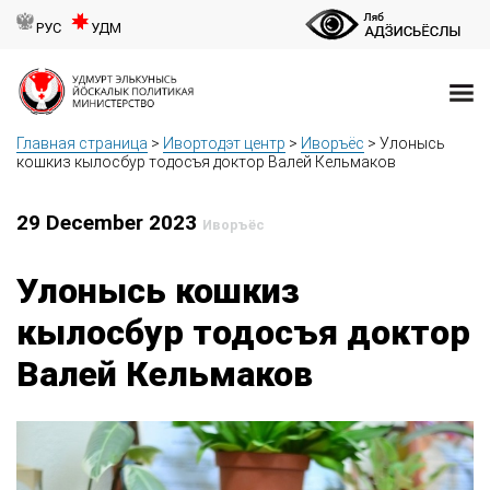
РУС
УДМ
Главная страница
>
Ивортодэт центр
>
Иворъёс
>
Улонысь
кошкиз кылосбур тодосъя доктор Валей Кельмаков
29 December 2023
Иворъёс
Улонысь кошкиз
кылосбур тодосъя доктор
Валей Кельмаков