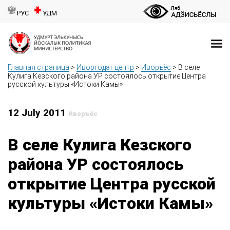
РУС
УДМ
Главная страница
>
Ивортодэт центр
>
Иворъёс
>
В селе
Кулига Кезского района УР состоялось открытие Центра
русской культуры «Истоки Камы»
12 July 2011
Иворъёс
В селе Кулига Кезского
района УР состоялось
открытие Центра русской
культуры «Истоки Камы»