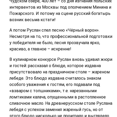
Чудском озере, 400 лет – со дня изгнания польских
интервентов из Москвы под ополчением Минина и
Пожарского. И потому на сцене русский богатырь
возник весьма кстати!
А потом Руслан спел песню «Чёрный ворон».
Несмотря на то, что профессиональной подготовки
у победителя не было, песня прозвучала ярко,
красиво, а главное – искренне!
В кулинарном конкурсе Руслан вновь удивил жюри
и гостей: рассказал о блюде, которое издавна
присутствовало на праздничном столе – жареном
лебеде. Это блюдо издавна считалось знаком
особого уважения к гостям, его подавали под
«взваром с топшниками», т.е. нарезанными
ломтиками калача, опущенными в растопленное
сливочное масло. На древнерусском столе Руслана
лебедя с успехом заменил жареный гусь, но от
этого блюдо нисколько не проиграло и выглядело