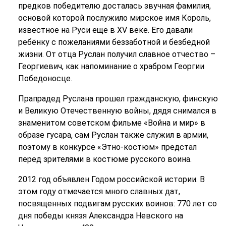
предков победителю досталась звучная фамилия,
основой которой послужило мирское имя Король,
известное на Руси еще в XV веке. Его давали
ребёнку с пожеланиями беззаботной и безбедной
жизни. От отца Руслан получил славное отчество –
Георгиевич, как напоминание о храбром Георгии
Победоносце.
Прапрадед Руслана прошел гражданскую, финскую
и Великую Отечественную войны, дядя снимался в
знаменитом советском фильме «Война и мир» в
образе гусара, сам Руслан также служил в армии,
поэтому в конкурсе «Этно-костюм» предстал
перед зрителями в костюме русского воина.
2012 год объявлен Годом российской истории. В
этом году отмечается много славных дат,
посвященных подвигам русских воинов: 770 лет со
дня победы князя Александра Невского на