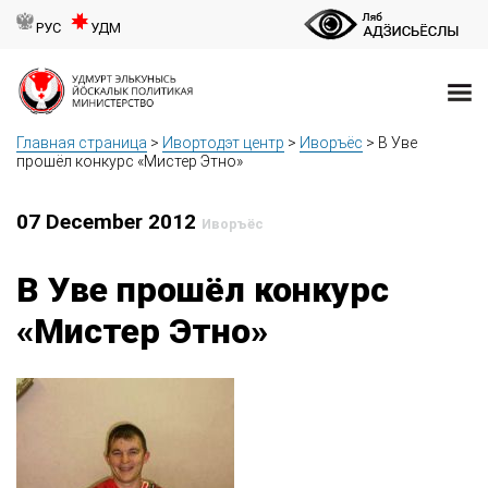
РУС
УДМ
Главная страница
>
Ивортодэт центр
>
Иворъёс
>
В Уве
прошёл конкурс «Мистер Этно»
07 December 2012
Иворъёс
В Уве прошёл конкурс
«Мистер Этно»