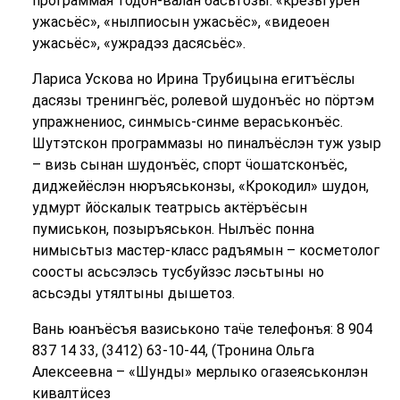
программая тодон-валан басьтозы: «крезьгурен
ужасьёс», «нылпиосын ужасьёс», «видеоен
ужасьёс», «ужрадэз дасясьёс».
Лариса Ускова но Ирина Трубицына егитъёслы
дасязы тренингъёс, ролевой шудонъёс но пӧртэм
упражнениос, синмысь-синме вераськонъёс.
Шутэтскон программазы но пиналъёслэн туж узыр
– визь сынан шудонъёс, спорт ӵошатсконъёс,
диджейёслэн нюръяськонзы, «Крокодил» шудон,
удмурт йӧскалык театрысь актёръёсын
пумиськон, позыръяськон. Нылъёс понна
нимысьтыз мастер-класс радъямын – косметолог
соосты асьсэлэсь тусбуйзэс лэсьтыны но
асьсэды утялтыны дышетоз.
Вань юанъёсъя вазиськоно таӵе телефонъя: 8 904
837 14 33, (3412) 63-10-44, (Тронина Ольга
Алексеевна – «Шунды» мерлыко огазеяськонлэн
кивалтӥсез