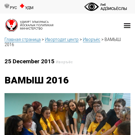
РУС
УДМ
Главная страница
>
Ивортодэт центр
>
Иворъёс
>
ВАМЫШ
2016
25 December 2015
Иворъёс
ВАМЫШ 2016