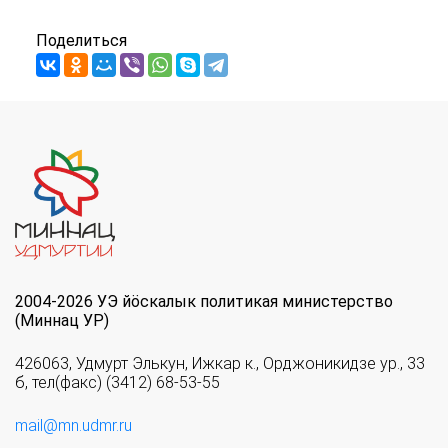
Поделиться
2004-2026 УЭ йöскалык политикая министерство
(Миннац УР)
426063, Удмурт Элькун, Ижкар к., Орджоникидзе ур., 33
б, тел(факс) (3412) 68-53-55
mail@mn.udmr.ru