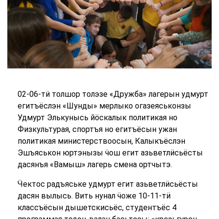
02-06-тӥ толшор толэзе «Дружба» лагерын удмурт
егитъёслэн «Шунды» мерлыко огазеяськонзы
Удмурт Элькунысь йӧскалык политикая но
Физкультурая, спортъя но егитъёсын ужан
политикая министерствоосын, Калыкъёслэн
Эшъяськон юртэнызы ӵош егит азьветлӥсьёсты
дасянъя «Вамыш» лагерь смена ортчытэ.
Ӵектос радъяське удмурт егит азьветлӥсьёсты
дасян вылысь. Вить нунал ӵоже 10-11-тӥ
классъёсын дышетскисьёс, студентъёс 4