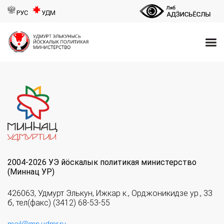
РУС
УДМ
2004-2026 УЭ йöскалык политикая министерство
(Миннац УР)
426063, Удмурт Элькун, Ижкар к., Орджоникидзе ур., 33
б, тел(факс) (3412) 68-53-55