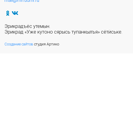
mail@mn.udmr.ru
Эрикрадъёс утемын.
Эрикрад «Уже кутоно сярысь тупанкылъя» сётӥське.
Создание сайтов
студия Артико