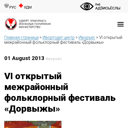
РУС
УДМ
Главная страница
>
Ивортодэт центр
>
Иворъёс
>
VI открытый
межрайонный фольклорный фестиваль «Дорвыжы»
01 August 2013
Иворъёс
VI открытый
межрайонный
фольклорный фестиваль
«Дорвыжы»