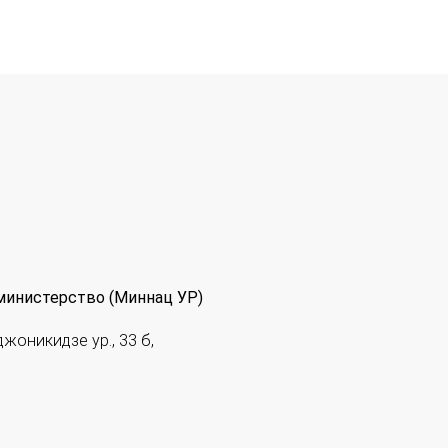
министерство (Миннац УР)
джоникидзе ур., 33 б,