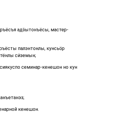
ӧръёсъя адӟытонъёсы, мастер-
ръёсты палэнтонлы, кунсьӧр
утёнлы сӥземын;
сиякуспо семинар-кенешон но кун
анъетанэз;
енарной кенешон.