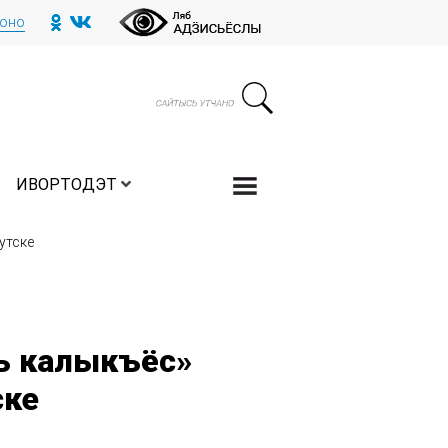
тоно
ИВОРТОДЭТ
утске
сь калыкъёс»
ске