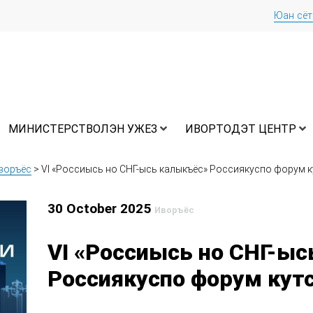
Юан сё
МИНИСТЕРСТВОЛЭН УЖЕЗ
ИВОРТОДЭТ ЦЕНТР
воръёс
>
VI «Россиысь но СНГ-ысь калыкъёс» Россиякуспо форум к
30 October 2025
Иворъёс
VI «Россиысь но СНГ-ы
Россиякуспо форум кут