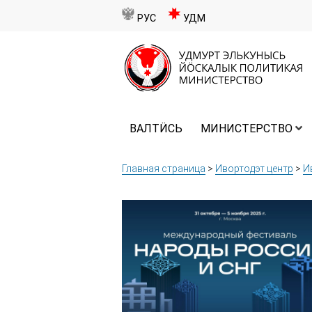
РУС
УДМ
ВАЛТӤСЬ
МИНИСТЕРСТВО
Главная страница
>
Ивортодэт центр
>
И