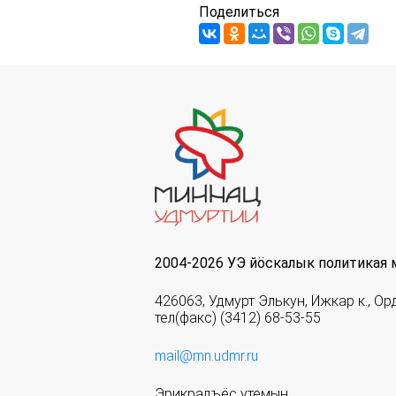
Поделиться
2004-2026 УЭ йöскалык политикая 
426063, Удмурт Элькун, Ижкар к., Ор
тел(факс) (3412) 68-53-55
mail@mn.udmr.ru
Эрикрадъёс утемын.