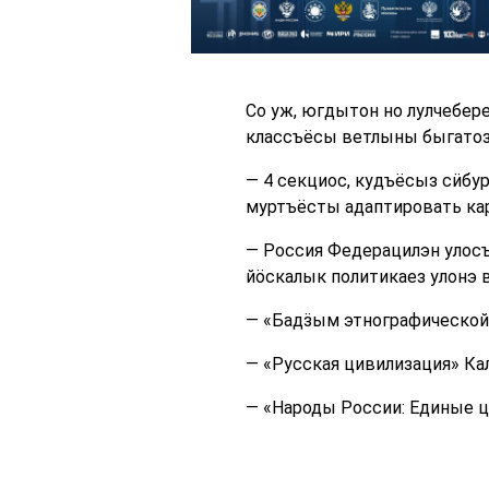
Со уж, югдытон но лулчебер
классъёсы ветлыны быгатоз
— 4 секциос, кудъёсыз сӥбу
муртъёсты адаптировать ка
— Россия Федерацилэн улос
йӧскалык политикаез улонэ 
— «Бадӟым этнографической 
— «Русская цивилизация» К
— «Народы России: Единые ц