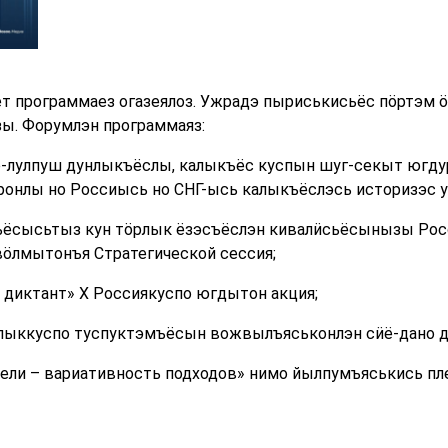
ет программаез огазеялоз. Ужрадэ пыриськисьёс пӧртэм 
ы. Форумлэн программаяз:
р-лулпуш дунлыкъёслы, калыкъёс куспын шуг-секыт югду
ронлы но Россиысь но СНГ-ысь калыкъёслэсь историзэс 
ъёсысьтыз кун тӧрлык ёзэсъёслэн кивалӥсьёсынызы Рос
вӧлмытонъя Стратегической сессия;
диктант» X Россиякуспо югдытон акция;
алыккуспо туспуктэмъёсын вожвылъяськонлэн сӥё-дано д
ели – вариативность подходов» нимо йылпумъяськись пл