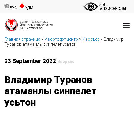
РУС
УДМ
Главная страница
>
Ивортодэт центр
>
Иворъёс
>
Владимир
Туранов атаманлы синпелет усьтон
23 September 2022
Иворъёс
Владимир Туранов
атаманлы синпелет
усьтон