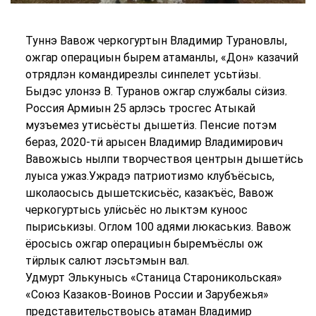
Туннэ Вавож черкогуртын Владимир Турановлы,
ожгар операциын бырем атаманлы, «Дон» казачий
отрядлэн командирезлы синпелет усьтӥзы.
Быдэс улонзэ В. Туранов ожгар службалы сӥзиз.
Россия Армиын 25 арлэсь тросгес Атыкай
музъемез утисьёсты дышетӥз. Пенсие потэм
бераз, 2020-тӥ арысен Владимир Владимирович
Вавожысь нылпи творчествоя центрын дышетӥсь
луыса ужаз.Ужрадэ патриотизмо клубъёсысь,
школаосысь дышетскисьёс, казакъёс, Вавож
черкогуртысь улӥсьёс но лыктэм куноос
пыриськизы. Оглом 100 адями люкаськиз. Вавож
ёросысь ожгар операциын быремъёслы ож
тӥрлык салют лэсьтэмын вал.
Удмурт Элькунысь «Станица Староникольская»
«Союз Казаков-Воинов России и Зарубежья»
представительствоысь атаман Владимир