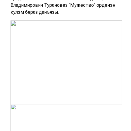
Владимирович Турановез “Мужество” орденэн
кулэм бераз данъязы.