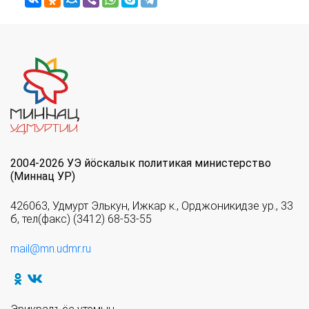
2004-2026 УЭ йöскалык политикая министерство
(Миннац УР)
426063, Удмурт Элькун, Ижкар к., Орджоникидзе ур., 33
б, тел(факс) (3412) 68-53-55
mail@mn.udmr.ru