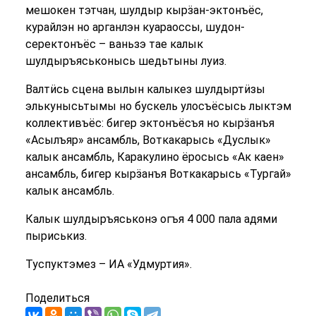
мешокен тэтчан, шулдыр кырӟан-эктонъёс,
курайлэн но арганлэн куараоссы, шудон-
серектонъёс – ваньзэ тае калык
шулдыръяськонысь шедьтыны луиз.
Валтӥсь сцена вылын калыкез шулдыртӥзы
элькунысьтымы но бускель улосъёсысь лыктэм
коллективъёс: бигер эктонъёсъя но кырӟанъя
«Асылъяр» ансамбль, Воткакарысь «Дуслык»
калык ансамбль, Каракулино ёросысь «Ак каен»
ансамбль, бигер кырӟанъя Воткакарысь «Тургай»
калык ансамбль.
Калык шулдыръяськонэ огъя 4 000 пала адями
пыриськиз.
Туспуктэмез – ИА «Удмуртия».
Поделиться