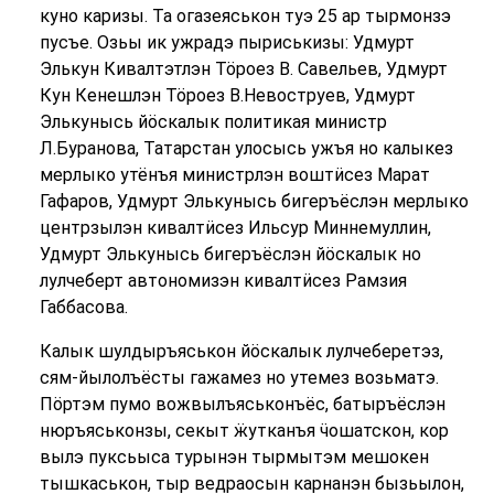
куно каризы. Та огазеяськон туэ 25 ар тырмонзэ
пусъе. Озьы ик ужрадэ пыриськизы: Удмурт
Элькун Кивалтэтлэн Тӧроез В. Савельев, Удмурт
Кун Кенешлэн Тӧроез В.Невоструев, Удмурт
Элькунысь йӧскалык политикая министр
Л.Буранова, Татарстан улосысь ужъя но калыкез
мерлыко утёнъя министрлэн воштӥсез Марат
Гафаров, Удмурт Элькунысь бигеръёслэн мерлыко
центрзылэн кивалтӥсез Ильсур Миннемуллин,
Удмурт Элькунысь бигеръёслэн йӧскалык но
лулчеберт автономизэн кивалтӥсез Рамзия
Габбасова.
Калык шулдыръяськон йӧскалык лулчеберетэз,
сям-йылолъёсты гажамез но утемез возьматэ.
Пӧртэм пумо вожвылъяськонъёс, батыръёслэн
нюръяськонзы, секыт ӝутканъя ӵошатскон, кор
вылэ пуксьыса турынэн тырмытэм мешокен
тышкаськон, тыр ведраосын карнанэн бызьылон,