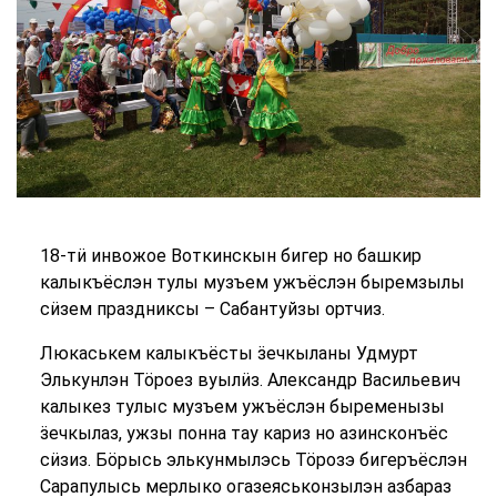
18-тӥ инвожое Воткинскын бигер но башкир
калыкъёслэн тулы музъем ужъёслэн быремзылы
сӥзем праздниксы – Сабантуйзы ортчиз.
Люкаськем калыкъёсты ӟечкыланы Удмурт
Элькунлэн Тӧроез вуылӥз. Александр Васильевич
калыкез тулыс музъем ужъёслэн быременызы
ӟечкылаз, ужзы понна тау кариз но азинсконъёс
сӥзиз. Бӧрысь элькунмылэсь Тӧрозэ бигеръёслэн
Сарапулысь мерлыко огазеяськонзылэн азбараз