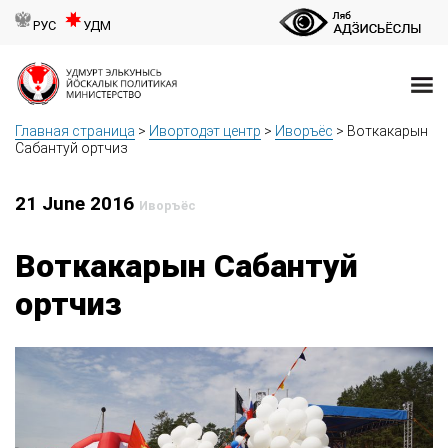
РУС
УДМ
Главная страница
>
Ивортодэт центр
>
Иворъёс
>
Воткакарын
Сабантуй ортчиз
21 June 2016
Иворъёс
Воткакарын Сабантуй
ортчиз