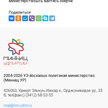
министерствоысь валтӥсь ӧнерчи.
Поделиться
2004-2026 УЭ йöскалык политикая министерство
(Миннац УР)
426063, Удмурт Элькун, Ижкар к., Орджоникидзе ур., 33
б, тел(факс) (3412) 68-53-55
mail@mn.udmr.ru