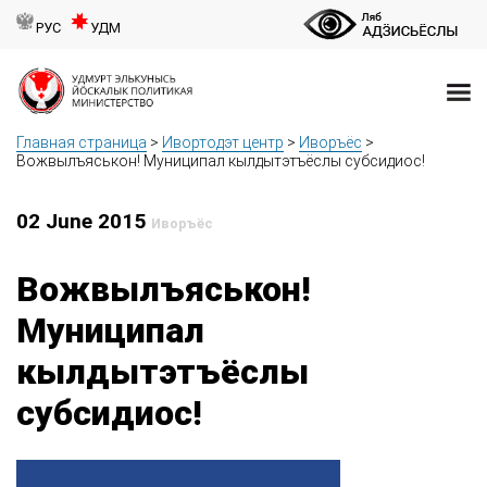
РУС
УДМ
Главная страница
>
Ивортодэт центр
>
Иворъёс
>
Вожвылъяськон! Муниципал кылдытэтъёслы субсидиос!
02 June 2015
Иворъёс
Вожвылъяськон!
Муниципал
кылдытэтъёслы
субсидиос!