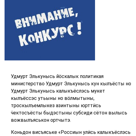
Удмурт Элькунысь йӧскалык политикая
министерство Удмурт Элькунысь кун кылъёсты но
Удмурт Элькунысь калыкъёслэсь мукет
кылъёссэс утьыны но вӧлмытыны,
троскылъемлыкез азинтыны юрттӥсь
ӵектосъёсты быдэстыны субсиди сётон вылысь
вожвылъяськон ортчытэ.
Коньдон висъяське «Россиын улӥсь калыкъёслэсь