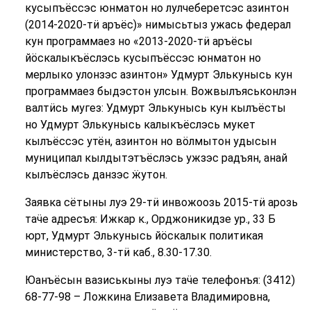
кусыпъёссэс юнматон но лулчеберетсэс азинтон
(2014-2020-тӥ аръёс)» нимысьтыз ужась федерал
кун программаез но «2013-2020-тӥ аръёсы
йӧскалыкъёслэсь кусыпъёссэс юнматон но
мерлыко улонзэс азинтон» Удмурт Элькунысь кун
программаез быдэстон улсын. Вожвылъяськонлэн
валтӥсь мугез: Удмурт Элькунысь кун кылъёсты
но Удмурт Элькунысь калыкъёслэсь мукет
кылъёссэс утён, азинтон но вӧлмытон удысын
муниципал кылдытэтъёслэсь ужзэс радъян, анай
кылъёслэсь данзэс ӝутон.
Заявка сётыны луэ 29-тӥ инвожоозь 2015-тӥ арозь
таӵе адресъя: Ижкар к., Орджоникидзе ур., 33 Б
юрт, Удмурт Элькунысь йӧскалык политикая
министерство, 3-тӥ каб., 8.30-17.30.
Юанъёсын вазиськыны луэ таӵе телефонъя: (3412)
68-77-98 – Ложкина Елизавета Владимировна,