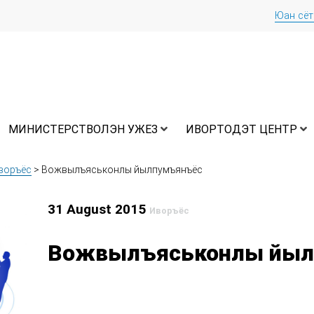
Юан сё
МИНИСТЕРСТВОЛЭН УЖЕЗ
ИВОРТОДЭТ ЦЕНТР
воръёс
>
Вожвылъяськонлы йылпумъянъёс
31 August 2015
Иворъёс
Вожвылъяськонлы йыл