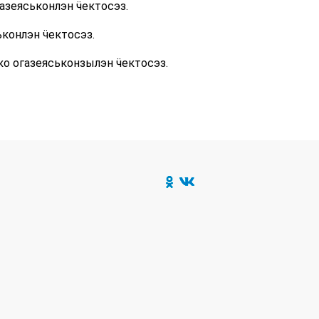
зеяськонлэн ӵектосэз.
конлэн ӵектосэз.
ко огазеяськонзылэн ӵектосэз.