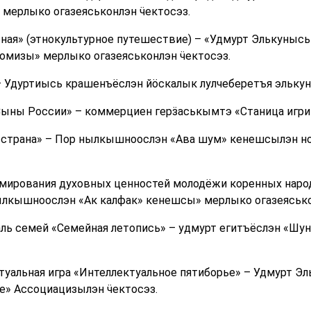
мерлыко огазеяськонлэн ӵектосэз.
ная» (этнокультурное путешествие) – «Удмурт Элькунысь
омизы» мерлыко огазеяськонлэн ӵектосэз.
 Удуртиысь крашенъёслэн йӧскалык лулчеберетъя элькун
ыны России» – коммерциен герӟаськымтэ «Станица игрин
 страна» – Пор нылкышноослэн «Ава шум» кенешсылэн 
рмирования духовных ценностей молодёжи коренных наро
ылкышноослэн «Ак калфак» кенешсы» мерлыко огазеясько
ь семей «Семейная летопись» – удмурт егитъёслэн «Шу
уальная игра «Интеллектуальное пятиборье» – Удмурт Э
е» Ассоциацизылэн ӵектосэз.