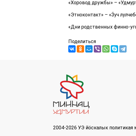
«Хоровод дружбы» – «Удмур
«Этноконтакт» – «Ӟуч лулче
«Дни родственных финно-уго
Поделиться
2004-2026 УЭ йöскалык политикая 