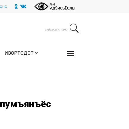
тоно
ИВОРТОДЭТ
пумъянъёс