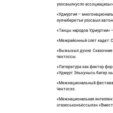
улосвылкуспо ассоциацизы» 
«Удмуртия – многонациональ
лулчеберетъя улосвыл автон
«Танцы народов Удмуртии» –
«Межрайонный слёт кадет: С
«Выжыкыл дунне. Сказочная
ӵектоссы.
«Литература как фактор фо
«Удмурт Элькунысь бигер н
«Межнациональный фестивал
ӵектосэз.
«Межнациональная интеллект
огазеськонъёссылэн «Вмест