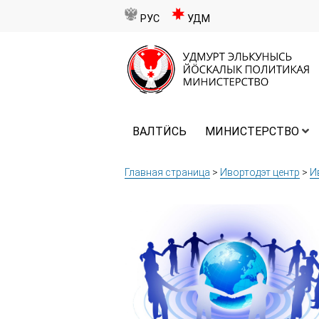
РУС
УДМ
ВАЛТӤСЬ
МИНИСТЕРСТВО
Главная страница
>
Ивортодэт центр
>
И