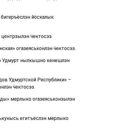
 бигеръёслэн йӧскалык
 центрзылэн ӵектосэз.
ская» огазеяськонлэн ӵектосэз.
но Удмурт нылкышно кенешлэн
дов Удмуртской Республики» –
нлэн ӵектосэз.
нды» мерлыко огазеяськонзылэн
лькунысь егитъёслэн мерлыко