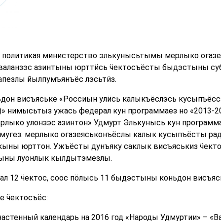
 политикая министерство элькунысьтымы мерлыко огаз
 валанзэс азинтыны юрттӥсь ӵектосъёсты быдэстыны су
апезлы йылпумъянъёс лэсьтӥз.
дон висъяське «Россиын улӥсь калыкъёслэсь кусыпъёсс
с)» нимысьтыз ужась федерал кун программаез но «2013-
рлыко улонзэс азинтон» Удмурт Элькунысь кун программ
мугез: мерлыко огазеяськонъёслы калык кусыпъёсты ра
ыны юрттон. Ужъёсты дунъяку саклык висъяськиз ӵектос
ыны луонлык кылдытэмезлы.
л 12 ӵектос, соос пӧлысь 11 быдэстыны коньдон висъяс
е ӵектосъёс:
астенный календарь на 2016 год «Народы Удмуртии» – «