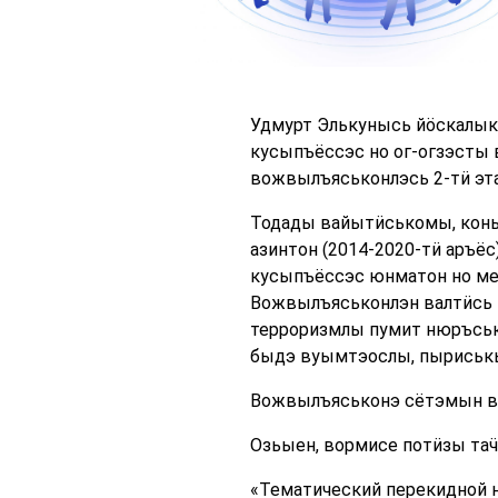
Удмурт Элькунысь йӧскалык
кусыпъёссэс но ог-огзэсты
вожвылъяськонлэсь 2-тӥ эт
Тодады вайытӥськомы, конь
азинтон (2014-2020-тӥ аръё
кусыпъёссэс юнматон но ме
Вожвылъяськонлэн валтӥсь 
терроризмлы пумит нюръськ
быдэ вуымтэослы, пыриськ
Вожвылъяськонэ сётэмын ва
Озьыен, вормисе потӥзы таӵ
«Тематический перекидной н