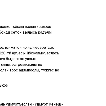
еяськонъёслы калыкъёслэсь
бсиди сётон вылысь радъям
эс юнматон но лулчеберетсэс
2020-тӥ аръёсы йӧскалыкъёслэсь
аез быдэстон улсын.
дъяны, эстремизмлы но
лэн трос адямиослы, тужгес но
ькоз.
Вань удмуртъёслэн «Удмурт Кенеш»