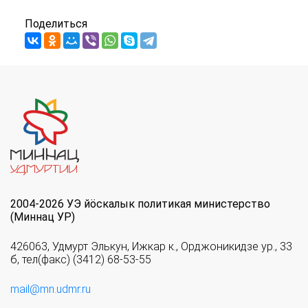
Поделиться
2004-2026 УЭ йöскалык политикая министерство
(Миннац УР)
426063, Удмурт Элькун, Ижкар к., Орджоникидзе ур., 33
б, тел(факс) (3412) 68-53-55
mail@mn.udmr.ru