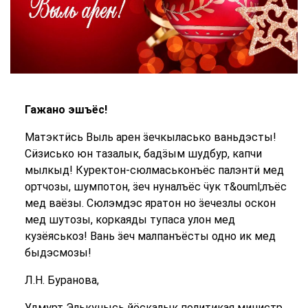
Гажано эшъёс!
Матэктӥсь Выль арен ӟечкыласько ваньдэсты!
Сӥзисько юн тазалык, бадӟым шудбур, капчи
мылкыд! Куректон-сюлмаськонъёс палэнтӥ мед
ортчозы, шумпотон, ӟеч нуналъёс ӵук т&ouml;лъёс
мед ваёзы. Сюлэмдэс яратон но ӟечезлы оскон
мед шутозы, коркаяды тупаса улон мед
кузёяськоз! Вань ӟеч малпанъёсты одно ик мед
быдэсмозы!
Л.Н. Буранова,
Удмурт Элькунысь йӧскалык политикая министр