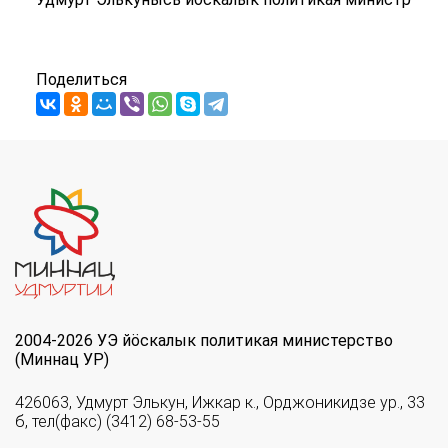
Поделиться
2004-2026 УЭ йöскалык политикая министерство
(Миннац УР)
426063, Удмурт Элькун, Ижкар к., Орджоникидзе ур., 33
б, тел(факс) (3412) 68-53-55