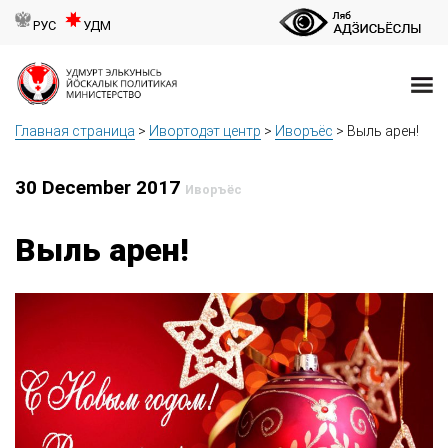
РУС
УДМ
Главная страница
>
Ивортодэт центр
>
Иворъёс
>
Выль арен!
30 December 2017
Иворъёс
Выль арен!