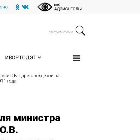
тоно
ИВОРТОДЭТ
ики О.В. Царегородцевой на
11 года.
ля министра
О.В.