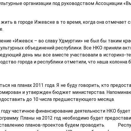
льтурные организации под руководством Ассоциации «Вм
 жить в городе Ижевске в то время, когда она отмечает 
е.
ение «Ижевск – во славу Удмуртии» не был бы таким кра
культурных объединений республики. Все НКО приняли акт
следующий день мы все вместе участвовали в историко-т
водство города и республики отметили, что наша колонна 
ься на планах 2011 года. Я не буду говорить, кто предоста
рмирован и утвержден бюджет министерства. Напоминаю,
едоставить до 10 числа предшествующего месяца.
2 году частичное финансирование деятельности НКО будет
рамму. Планы на 2012 год необходимо будет предоставит
составлению планов-проектов будем проводить. Респу