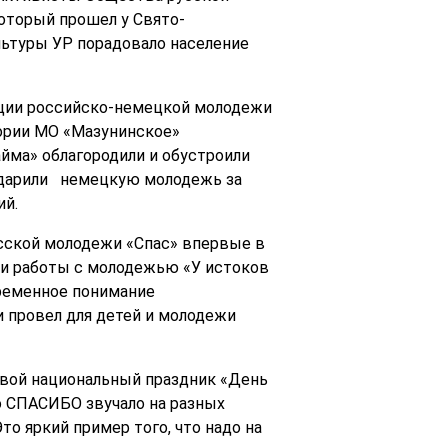
который прошел у Свято-
льтуры УР порадовало население
ации российско-немецкой молодежи
ории МО «Мазунинское»
йма» облагородили и обустроили
годарили немецкую молодежь за
ий.
сской молодежи «Спас» впервые в
ии работы с молодежью «У истоков
ременное понимание
и провел для детей и молодежи
свой национальный праздник «День
во СПАСИБО звучало на разных
о яркий пример того, что надо на