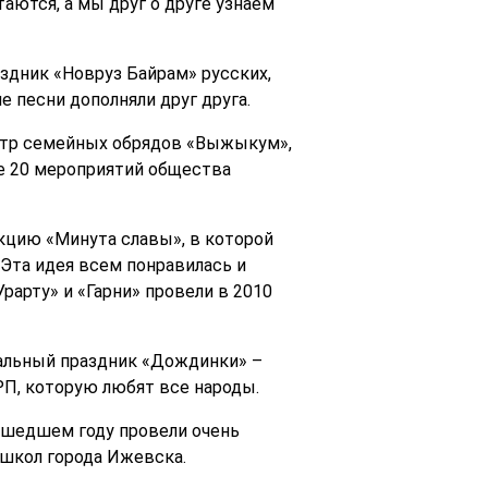
аются, а мы друг о друге узнаем
здник «Новруз Байрам» русских,
е песни дополняли друг друга.
ентр семейных обрядов «Выжыкум»,
е 20 мероприятий общества
кцию «Минута славы», в которой
 Эта идея всем понравилась и
рарту» и «Гарни» провели в 2010
альный праздник «Дождинки» –
П, которую любят все народы.
ушедшем году провели очень
 школ города Ижевска.