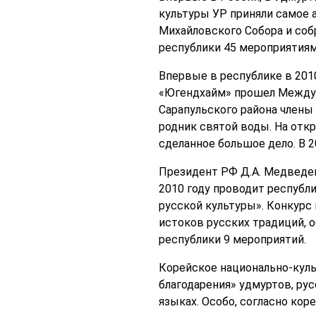
культуры УР приняли самое 
Михайловского Собора и соб
республики 45 мероприятиям
Впервые в республике в 201
«Югендхайм» прошел Междун
Сарапульского района члены
родник святой воды. На отк
сделанное большое дело. В 
Президент РФ Д.А. Медведев
2010 году проводит республ
русской культуры». Конкур
истоков русских традиций, 
республики 9 мероприятий.
Корейское национально-куль
благодарения» удмуртов, ру
языках. Особо, согласно кор