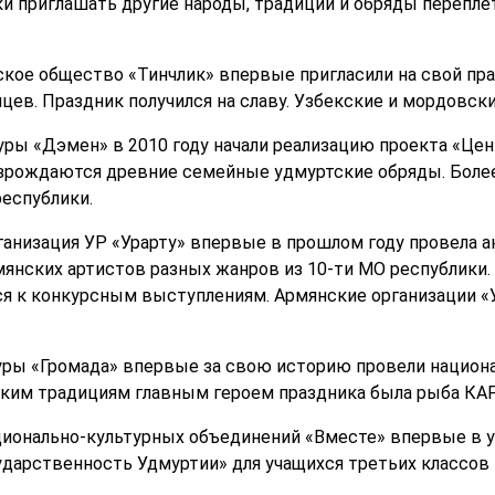
и приглашать другие народы, традиции и обряды переплет
ское общество «Тинчлик» впервые пригласили на свой пра
цев. Праздник получился на славу. Узбекские и мордовски
уры «Дэмен» в 2010 году начали реализацию проекта «Ц
озрождаются древние семейные удмуртские обряды. Боле
республики.
анизация УР «Урарту» впервые в прошлом году провела а
мянских артистов разных жанров из 10-ти МО республики.
ся к конкурсным выступлениям. Армянские организации «У
уры «Громада» впервые за свою историю провели национ
ским традициям главным героем праздника была рыба КАР
ионально-культурных объединений «Вместе» впервые в 
дарственность Удмуртии» для учащихся третьих классов