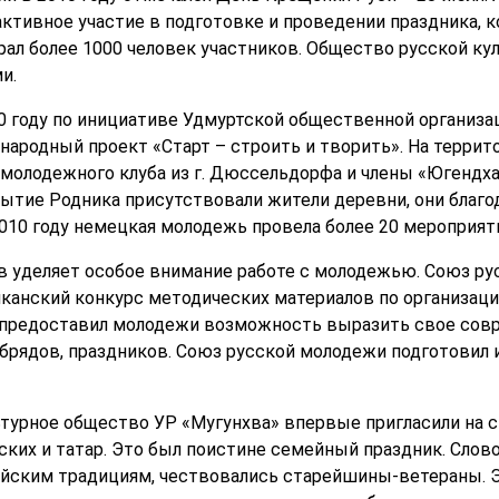
активное участие в подготовке и проведении праздника, 
рал более 1000 человек участников. Общество русской ку
и.
0 году по инициативе Удмуртской общественной организ
ародный проект «Старт – строить и творить». На террит
 молодежного клуба из г. Дюссельдорфа и члены «Югендха
рытие Родника присутствовали жители деревни, они бла
2010 году немецкая молодежь провела более 20 мероприят
 уделяет особое внимание работе с молодежью. Союз ру
иканский конкурс методических материалов по организац
с предоставил молодежи возможность выразить свое сов
обрядов, праздников. Союз русской молодежи подготовил 
турное общество УР «Мугунхва» впервые пригласили на 
сских и татар. Это был поистине семейный праздник. Сло
ейским традициям, чествовались старейшины-ветераны. Эт