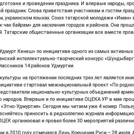
одготовке и проведении праздника. И впервые народы, п
 праздник. Слова приветствия участникам и гостям праз
, украинском языках. Союз татарской молодежи «Иман» 
-чак байрам» для населения городов и районов. Она прош
. Татарские общественные организации все вместе пров
Удмурт Кенеш» по инициативе одного из самых активных
нский интеллектуально-творческий конкурс «Шундыберга
лассников 14 районов Удмуртии.
ультуры на протяжении последних трех лет является ини
инициативе стартовал межнациональный проект «По родно
едставители национально-культурных объединений армянс
о народов. Впервые и по инициативе ОЦЕКА УР в мае пр
«Этно-Удмуртия». Сегодня мы читаем уже 4 номер. Пользу
 стесняйтесь приносить в редколлегию журнала информаци
ОЦЕК организовал и провел более 30 мероприятий различн
ии в 2010 году отмечался День Крещения Руси – 28 июля