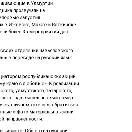
роживающие в Удмуртии,
дника прозвучали на
впервые запустил
ла в Ижевске, Можге и Воткинске.
ели более 35 мероприятий для
 своих отделений Завьяловского
н» в переводе на русский язык
циатором республиканских акций.
му краю с любовью». К реализации
кого, удмуртского, татарского,
ошлого года вышел первый номер
ясь, случаем хотелось обратиться
онные и фото материалы о жизни
ой направленности.
. Активисты Общества русской