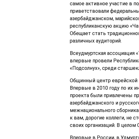
самое активное участие в п
приветствовали федеральный
азербайджанском, марийском
республиканскую акцию «Чак
Обещает стать традиционной
различных аудиторий.
Всеудмуртская ассоциация «
впервые провели Республика
«Подсолнух», среди старшек
Общинный центр еврейской к
Впервые в 2010 году по их 
проекта были привлечены пр
азербайджанского и русског
межнационального сборника 
к вам, дорогие коллеги, не
своих организаций. В целом 
Впервые в России, в Удмурт