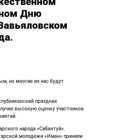
жественном
нном Дню
 Завьяловском
да.
м, но многие из нас будут
публиканский праздник
олучил высокую оценку участников
риятий.
рского народа «Сабантуй».
атарской молодежи «Иман» приняли