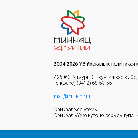
2004-2026 УЭ йöскалык политикая 
426063, Удмурт Элькун, Ижкар к., Ор
тел(факс) (3412) 68-53-55
mail@mn.udmr.ru
Эрикрадъёс утемын.
Эрикрад «Уже кутоно сярысь тупанк