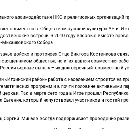
вного взаимодействия НКО и религиозных организаций п
ска, совместно с Обществом русской культуры УР и Иже
дественские встречи. В 2010 году впервые вместе пров
-Михайловского Собора.
зачье войско и протоирея Отца Виктора Костенкова связы
 священником общества, но и их давняя совместная рабо
 «России верные сыны» – их долгосрочный совместный у
и «Игринский район» работа с населением строится на п
тематических программ и в почти половине активными п
 церкви. Так в марте сего года в Игре прошел Республика
 Евгения, который напутствовал участников и гостей пра
ец Сергий Минаев всегда поддерживает проведение разл