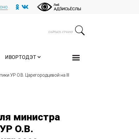
тоно
ИВОРТОДЭТ
ки УР О.В. Царегородцевой на III
ля министра
УР О.В.