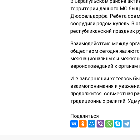
В Сарапульском районе акти
территории данного МО был 
Дюссельдорфа. Ребята совм
соорудили рядом купель. В о
республиканский праздник р
Взаимодействие между орган
обществом сегодня являютс
межнациональных и межконф
вероисповеданий к органам 
И в завершении хотелось бы
взаимопонимания и уважения
продолжится совместная раб
традиционных религий Удму
Поделиться