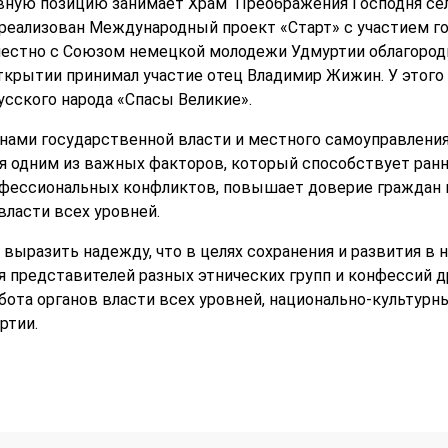
вную позицию занимает Храм Преображения Господня села
реализован Международный проект «Старт» с участием го
естно с Союзом немецкой молодежи Удмуртии облагороди
ткрытии принимал участие отец Владимир Жижин. У этого 
усского народа «Спасы Великие».
ами государственной власти и местного самоуправления
я одним из важных факторов, который способствует ран
ессиональных конфликтов, повышает доверие граждан в
власти всех уровней.
 выразить надежду, что в целях сохранения и развития в 
 представителей разных этнических групп и конфессий д
ота органов власти всех уровней, национально-культурн
ртии.