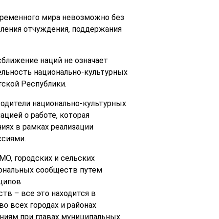
временного мира невозможно без
оления отчуждения, поддержания
сближение наций не означает
ельность национально-культурных
ской Республики.
водители национально-культурных
цией о работе, которая
ниях в рамках реализации
ссиями.
МО, городских и сельских
иональных сообществ путем
нципов
тв – все это находится в
о всех городах и районах
иям при главах муниципальных