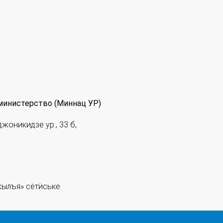
министерство (Миннац УР)
джоникидзе ур., 33 б,
ылъя» сётӥське.