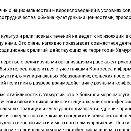
чных национальностей и вероисповеданий в условиях со
 сотрудничества, обмена культурными ценностями, преод
ультур и религиозных течений не ведет к их изоляции, а 
у ними. Это очень наглядно показывает совместная деят
радиционных религий, действующих на территории Удмурт
тнерстве с религиозными организациями расскажут руко
бы хотелось поделиться с участниками Конгресса информа
дмуртии, в муниципальных образованиях, сельских поселе
ой политики в разрезе взаимодействия с разными конфе
я стабильность в Удмуртии, это в большей мере заслуга 
орически сложившихся сельских национальных и конфесс
ональных традиций и культурного диалога, внедрение при
я и толерантности в жизнь городских и сельских сообщес
ударственной власти и местного самоуправления. Почти в
ы по межнациональным и межконфессиональным отношен