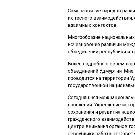
Саморазвитие народов разли
их тесного взаимодействия,
взаимных контактов.
Многообразие национальных к
исчезновение различий межд
объединений республики и т
Более подробно о своем пар
объединений Удмуртии. Мне 
проводится на территории У
государственной национальн
Сегодняшняя межнациональна
поселений. Укрепление ист
сохранения и развития наци
гражданского взаимодействи
центре внимания органов гос
республики работают Совет