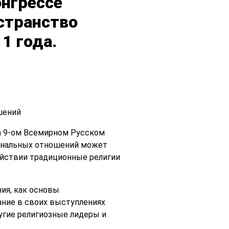
онгрессе
странство
1 года.
шений
а 9-ом Всемирном Русском
иональных отношений может
ействии традиционные религии
ия, как основы
ание в своих выступлениях
угие религиозные лидеры и