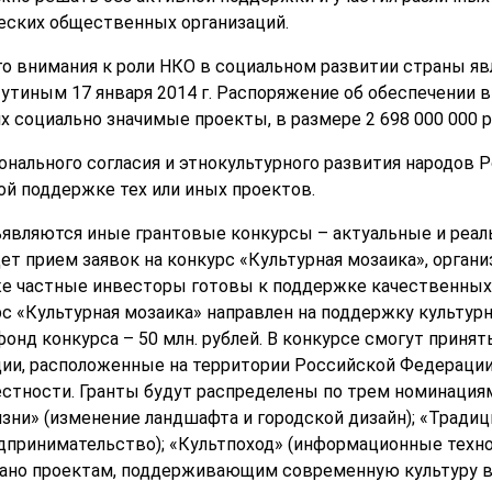
ских общественных организаций.
о внимания к роли НКО в социальном развитии страны я
утиным 17 января 2014 г. Распоряжение об обеспечении в 
 социально значимые проекты, в размере 2 698 000 000 р
нального согласия и этнокультурного развития народов Р
ой поддержке тех или иных проектов.
ъявляются иные грантовые конкурсы – актуальные и реа
дет прием заявок на конкурс «Культурная мозаика», орга
же частные инвесторы готовы к поддержке качественных 
урс «Культурная мозаика» направлен на поддержку культу
онд конкурса – 50 млн. рублей. В конкурсе смогут приня
ии, расположенные на территории Российской Федерации
естности. Гранты будут распределены по трем номинаци
зни» (изменение ландшафта и городской дизайн); «Традиц
дпринимательство); «Культпоход» (информационные техно
зано проектам, поддерживающим современную культуру 