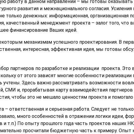
ю работу в данном направлении – мы готовы оказывать
урного развития и межнационального согласия. Усиления 
не только денежных: информационная, организационная 
ия, качественный менеджмент проекта – залог того, что 
шее финансирование Ваших идей.
екоторым механизмам успешного проектирования. В перву
ственная, интересная, эффективная идея, мы готовы обсу
ор партнеров по разработке и реализации проекта. Это 
скольку от этого зависят многие особенности реализации
ь учтены. Здесь важно рассматривать возможности вовле
й, СМИ и, прорабатывая карту взаимодействия партнеро
тия, чтобы это не мешало ценностям проекта и помогало 
та – ответственная и серьезная работа. Следует не тольк
равило, много особенностей в отражении логики идеи, ф
 и т.п.) По опыту прошлого года часть проектов наших Н
имательно просчитали бюджетную часть к примеру. Опыт 