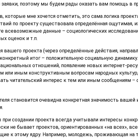
 заявки, поэтому мы будем рады оказать вам помощь в п
, которые мне хочется отметить, это сама логика проект
ствий по проекту существовала определённая ощутимая, и
йте всевозможные данные – социологических исследовани
ых оценок и т.п.
ия вашего проекта (через определённые действия, направ
конкретный итог – положительную социальную динамику.
циональных отношений, появление новых интернет-ресур
м или иным конструктивным вопросам народных культур,
ать читательский интерес к тем или иным сообщениям –
ателя становится очевидна конкретная значимость вашей 
я.
ы при создании проекта всегда учитывали интересы конкр
ски не бывает проектов, ориентированных «на всех», все
щие к этому ядру. Например, молодежь, проживающая на т