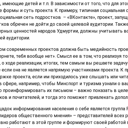
имеющие детей и т.п. В зависимости от того, что для эт
 формы и суть проекта. К примеру, типичная социальная 
социальная сеть подростков – «ВКонтакте», проект, запу
ков обречен не дойти до своей целевой аудитории. Такж
турных ценностей народов Удмуртии, должны учитывать в
й аудитории.
ом современных проектов должна быть медийность прое
ернете, тебя вообще нет». Смысл ее в том, что реализуя т
, о ходе реализации, итогах, тем самым вы решаете задач
 если она не является напрямую участниками проекта. К 
жке проекта, если им приходилось уже слышать или чита
 сфере, например, чтобы Минспорт и туризма узнали о в
о проинформировать их письмом – важно показать в целе
ков и почитателей, и тогда это поможет привлекать допо
щадок информирования населения о себе является группа
лидеров общественного мнения» – представителей всех р
ивно работают в этой группе и формируют своей работо