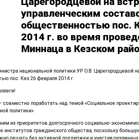
Царегородцевой на встр
управленческим состав
общественностью пос. К
2014 г. во время прове
Миннаца в Кезском рай
нистра национальной политики УР О.В. Царегородцевой н
ю пос. Кез 26 февраля 2014 г.
ллеги!
 – совместно поработать над темой «Социальное проектир
ной политики».
 одним из приоритетов долгосрочного социально-экономиче
е институтов гражданского общества, поскольку большую
жно решать без активной поддержки и участия различных 