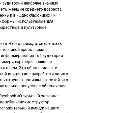
ой аудитории наиболее значимо
сеть женщин среднего возраста –
щенный в «Одноклассниках» и
е формы, используемые для
озрастные и культурные
кта. Часто приходится слышать
от или иной проект важно
у информирования той аудитории,
примеру, партнеры лояльнее
ть о нем. Это обеспечивает и
ашей инициативе разработки нового
вых группах социальных сетей, что
лнительное ресурсное обеспечение.
 Facebook «Открытый регион» –
еспубликанских структур –
й положительный имидж нашего