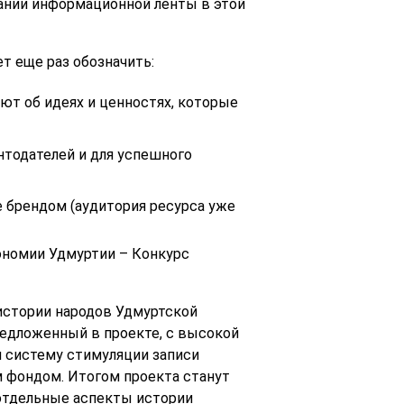
ании информационной ленты в этой
т еще раз обозначить:
ют об идеях и ценностях, которые
нтодателей и для успешного
е брендом (аудитория ресурса уже
ономии Удмуртии – Конкурс
 истории народов Удмуртской
редложенный в проекте, с высокой
 систему стимуляции записи
 фондом. Итогом проекта станут
отдельные аспекты истории