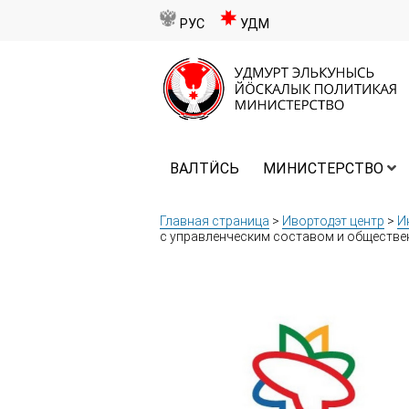
РУС
УДМ
ВАЛТӤСЬ
МИНИСТЕРСТВО
Главная страница
>
Ивортодэт центр
>
И
с управленческим составом и обществен