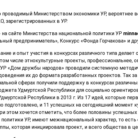
о проводимый Министерством экономики УР, вероятнее все
КО, зарегистрированных в УР.
 на сайте Министерства национальной политики УР
minna
льный предприниматель», Конкурс «Фонда Горчакова» и дру
ние и опыт участия в конкурсах различного типа делает 
том числе этнокультурные проекты, профессиональнее, 
У УР «Дом дружбы народов» проводили системную методи
ведения их до формата разработанных проектов. Так за 2
альной сферах получили поддержку в конкурсах различных
юджета Удмуртской Республики для социально ориентиро
муртской Республики в 2013 г. Из 17 идей, которые перв
ло подготовлено, и 11 успешных на сегодняшний момент 
При этом хочется отметить, что более половины успешных
политики УР, имеют межнациональный характер, то есть 
ппы, которая инициировала проект, и всего общества в це