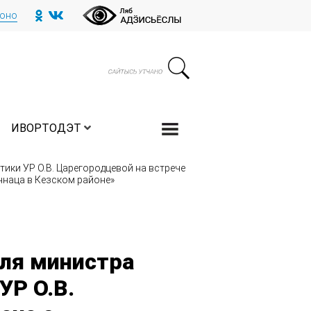
тоно
ИВОРТОДЭТ
ики УР О.В. Царегородцевой на встрече
ннаца в Кезском районе»
ля министра
УР О.В.