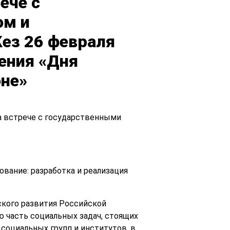
ече с
ом и
ез 26 февраля
дения «Дня
оне»
а встрече с государственными
ование: разработка и реализация
ского развития Российской
 часть социальных задач, стоящих
социальных групп и институтов, в