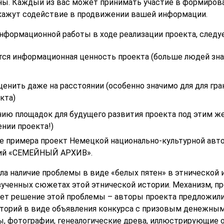
аны. Каждый из вас может принимать участие в формиров
окажут содействие в продвижении вашей информации.
нформационной работы в ходе реализации проекта, следуе
тся информационная ценность проекта (больше людей зна
енить даже на расстоянии (особенно значимо для для гра
кта)
нию площадок для будущего развития проекта под этим ж
нии проекта!)
е примера проект Немецкой национально-культурной авт
рий «СЕМЕЙНЫЙ АРХИВ».
ла наличие проблемы в виде «белых пятен» в этнической
зученных сюжетах этой этнической истории. Механизм, п
ет решение этой проблемы – авторы проекта предложили
торий в виде объявления конкурса с призовым денежным
ы, фотографии, генеалогические древа, иллюстрирующие 