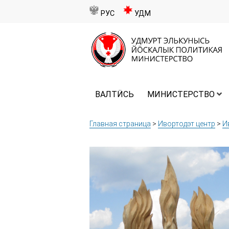
РУС
УДМ
ВАЛТӤСЬ
МИНИСТЕРСТВО
Главная страница
>
Ивортодэт центр
>
И