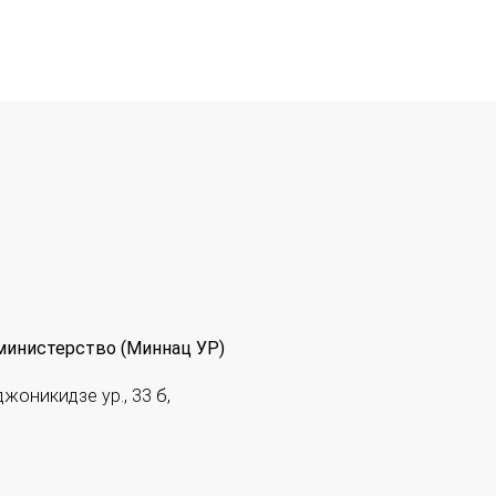
министерство (Миннац УР)
джоникидзе ур., 33 б,