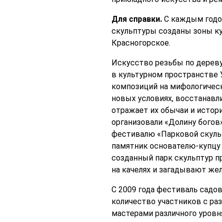
Для справки.
С каждым годо
скульптуры созданы зоны культ
Красногорское.
Искусство резьбы по дереву
в культурном пространстве 
композиций на мифологическ
новых условиях, восстанавли
отражает их обычаи и истор
организовали «Долину богов»
фестивалю «Парковой скульп
памятник основателю-купцу 
созданный парк скульптур п
на качелях и загадывают же
С 2009 года фестиваль садо
количество участников с ра
мастерами различного уровн