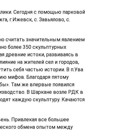
лики. Сегодня с помощью парковой
га, г.Ижевск, с. Завьялово, с.
но считать значительным явлением
ано более 350 скульптурных
я древние истоки, развиваясь в
ияние на жителей сел и городов,
ить себя частью истории. В п.Ува
рию мифов. Благодаря пятому
жбы». Там же впервые появился
оизводство. В Шаркане возле РДК в
ходят каждую скульптуру. Качаются
ень. Привлекая все большее
рческого обмена опытом между