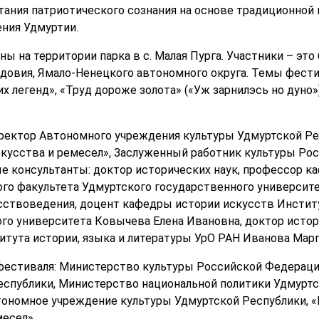
тания патриотического сознания на основе традиционной 
ения Удмуртии.
ы на территории парка в с. Малая Пурга. Участники – это
довия, Ямало-Ненецкого автономного округа. Темы фестив
х легенд», «Труд дороже золота» («Уж зарнилэсь но дуно»)
иректор Автономного учреждения культуры Удмуртской Р
кусства и ремесел», Заслуженный работник культуры Ро
е консультанты: доктор исторических наук, профессор к
го факультета Удмуртского государственного университ
сствоведения, доцент кафедры истории искусств Институ
го университета Ковычева Елена Ивановна, доктор истор
итута истории, языка и литературы УрО РАН Иванова Марг
фестиваля: Министерство культуры Российской Федераци
еспублики, Министерство национальной политики Удмуртс
тономное учреждение культуры Удмуртской Республики, 
месел».