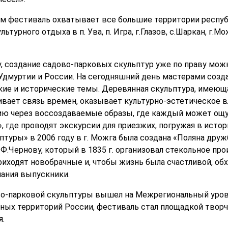
м фестиваль охватывает все большие территории респуб
урного отдыха в п. Ува, п. Игра, г.Глазов, c.Шаркан, г.Мож
, создание садово-парковых скульптур уже по праву мож
Удмуртии и России. На сегодняшний день мастерами созд
ие и исторические темы. Деревянная скульптура, имеюща
вает связь времен, оказывает культурно-эстетическое вл
ию через воссоздаваемые образы, где каждый может ощут
, где проводят экскурсии для приезжих, погружая в исто
туры» в 2006 году в г. Можга была создана «Поляна дру
Ф.Чернову, который в 1835 г. организовал стекольное пр
риходят новобрачные и, чтобы жизнь была счастливой, об
лания выпускники.
во-парковой скульптуры вышел на Межрегиональный уров
зных территорий России, фестиваль стал площадкой тво
я.