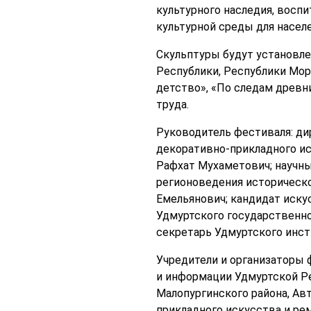
культурного наследия, воспи
культурной среды для насел
Скульптуры будут установлен
Республики, Республики Мор
детство», «По следам древни
труда.
Руководитель фестиваля: д
декоративно-прикладного ис
Рафхат Мухаметович; научны
регионоведения историческо
Емельянович; кандидат иску
Удмуртского государственно
секретарь Удмуртского инст
Учредители и организаторы 
и информации Удмуртской Р
Малопургинского района, Ав
прикладного искусства и ре