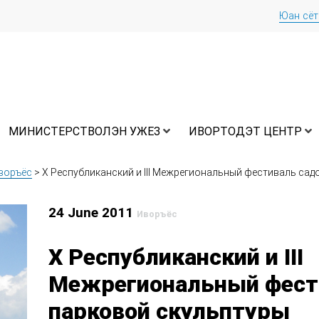
Юан сё
МИНИСТЕРСТВОЛЭН УЖЕЗ
ИВОРТОДЭТ ЦЕНТР
воръёс
>
X Республиканский и III Межрегиональный фестиваль са
24 June 2011
Иворъёс
X Республиканский и III
Межрегиональный фест
парковой скульптуры