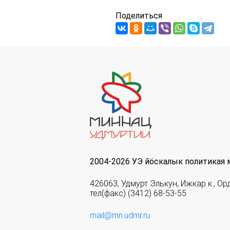
Поделиться
2004-2026 УЭ йöскалык политикая 
426063, Удмурт Элькун, Ижкар к., Ор
тел(факс) (3412) 68-53-55
mail@mn.udmr.ru