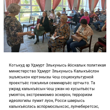
Котькуд ар Удмурт Элькунысь йӧскалык политикая
министерство Удмурт Элькунысь Калыкъёслэн
эшъяськон юртэнызы
ӵош
социокультурной
проектъёс гожъянъя семинаръёс ортчыто. Та
ужрад калыкъёсын ӵош ужан но кусыпъёсты
умоятон, экстремизмез эскерон, терроризм
идеологилы пумит луон, Росси шаерысь
калыкъёслэсь аспӧрмослыксэс, лулчеберетсэс,