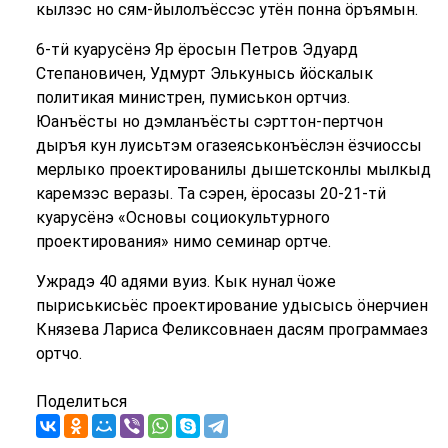
кылзэс но сям-йылолъёссэс утён понна ӧръямын.
6-тӥ куарусёнэ Яр ёросын Петров Эдуард
Степановичен, Удмурт Элькунысь йӧскалык
политикая министрен, пумиськон ортчиз.
Юанъёсты но дэмланъёсты сэрттон-пертчон
дыръя
кун луисьтэм огазеяськонъёслэн ёзчиоссы
мерлыко проектированилы дышетсконлы мылкыд
каремзэс веразы. Та сэрен, ёросазы 20-21-тӥ
куарусёнэ
«Основы социокультурного
проектирования» нимо семинар ортче.
Ужрадэ 40 адями вуиз. Кык нунал ӵоже
пыриськисьёс проектирование удысысь ӧнерчиен
Князева Лариса Феликсовнаен дасям
программаез
ортчо.
Поделиться