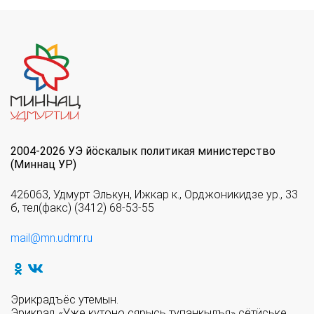
2004-2026 УЭ йöскалык политикая министерство
(Миннац УР)
426063, Удмурт Элькун, Ижкар к., Орджоникидзе ур., 33
б, тел(факс) (3412) 68-53-55
mail@mn.udmr.ru
Эрикрадъёс утемын.
Эрикрад «Уже кутоно сярысь тупанкылъя» сётӥське.