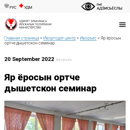
РУС
УДМ
Главная страница
>
Ивортодэт центр
>
Иворъёс
>
Яр ёросын
ортче дышетскон семинар
20 September 2022
Иворъёс
Яр ёросын ортче
дышетскон семинар