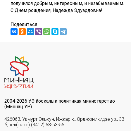
получился добрым, интересным, и незабываемым.
С Днем рождения, Надежда Эдуардовна!
Поделиться
2004-2026 УЭ йöскалык политикая министерство
(Миннац УР)
426063, Удмурт Элькун, Ижкар к., Орджоникидзе ур., 33
б, тел(факс) (3412) 68-53-55