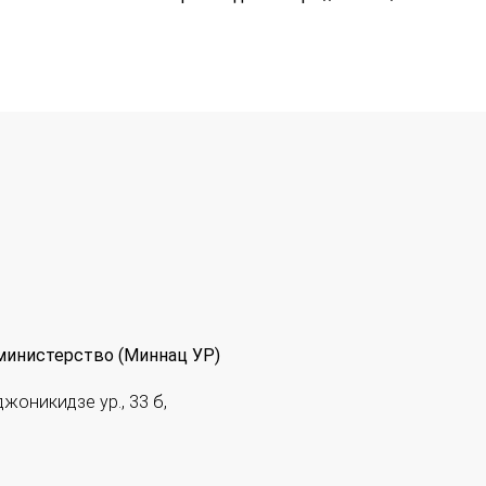
министерство (Миннац УР)
джоникидзе ур., 33 б,