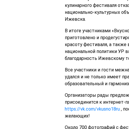
кулинарного фестиваля отка
национально-культурных объе
Ижевска.
В итоге участниками «Вкусно
приготовлено и продегустир
красоту фестиваля, а также 
национальной политики УР в
благодарность Ижевскому то
Все участники и гости межн
удался и не только имеет п
образовательный и гармони
Организаторы рады предлож
присоединится к интернет-
https://vk.com/vkusno18ru
, п
желающих!
Около 700 фотографий с фес