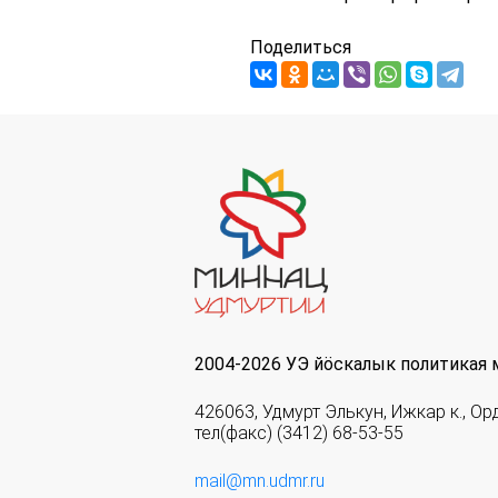
Поделиться
2004-2026 УЭ йöскалык политикая 
426063, Удмурт Элькун, Ижкар к., Ор
тел(факс) (3412) 68-53-55
mail@mn.udmr.ru