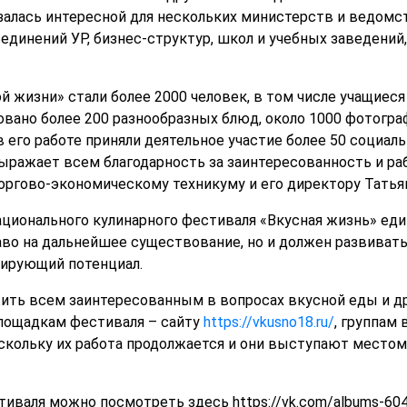
залась интересной для нескольких министерств и ведомст
динений УР, бизнес-структур, школ и учебных заведений,
й жизни» стали более 2000 человек, в том числе учащиеся
овано более 200 разнообразных блюд, около 1000 фотогр
в его работе приняли деятельное участие более 50 социа
ыражает всем благодарность за заинтересованность и раб
ргово-экономическому техникуму и его директору Татья
ационального кулинарного фестиваля «Вкусная жизнь» ед
раво на дальнейшее существование, но и должен развиват
зирующий потенциал.
ить всем заинтересованным в вопросах вкусной еды и д
площадкам фестиваля – сайту
https://vkusno18.ru/
, группам 
оскольку их работа продолжается и они выступают местом
тиваля можно посмотреть здесь https://vk.com/albums-60