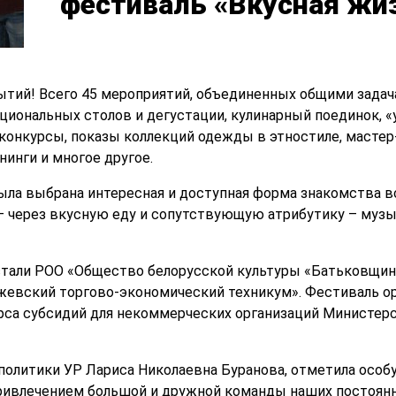
фестиваль «Вкусная жи
ытий! Всего 45 мероприятий, объединенных общими зада
циональных столов и дегустации, кулинарный поединок, «
конкурсы, показы коллекций одежды в этностиле, мастер
инги и многое другое.
ыла выбрана интересная и доступная форма знакомства в
 через вкусную еду и сопутствующую атрибутику – музык
стали РОО «Общество белорусской культуры «Батьковщин
жевский торгово-экономический техникум». Фестиваль ор
рса субсидий для некоммерческих организаций Министер
 политики УР Лариса Николаевна Буранова, отметила особ
привлечением большой и дружной команды наших постоянн