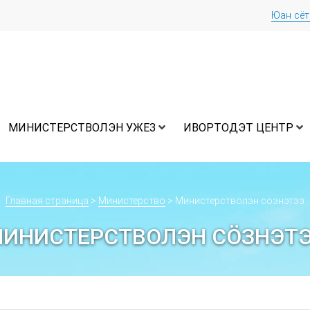
Юан сё
МИНИСТЕРСТВОЛЭН УЖЕЗ
ИВОРТОДЭТ ЦЕНТР
Главная страница
>
Министерство
>
Министерстволэн сӧзнэтэз
ИНИСТЕРСТВОЛЭН СӦЗНЭТ