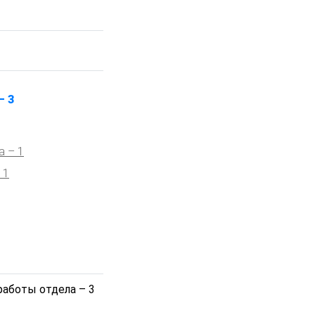
– 3
а – 1
 1
работы отдела – 3