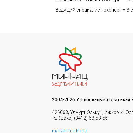
Ведущий специалист-эксперт – 3 е
2004-2026 УЭ йöскалык политикая 
426063, Удмурт Элькун, Ижкар к., Ор
тел(факс) (3412) 68-53-55
mail@mn.udmr.ru