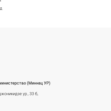
д.
министерство (Миннац УР)
джоникидзе ур., 33 б,