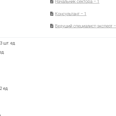
Начальник сектора – 1
Консультант – 1
Ведущий специалист-эксперт –
 шт. ед.
ед.
2 ед.
.