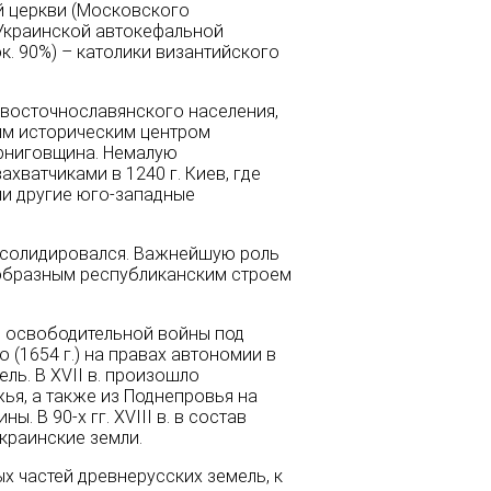
й церкви (Московского
 Украинской автокефальной
к. 90%) – католики византийского
 восточнославянского населения,
ным историческим центром
ерниговщина. Немалую
хватчиками в 1240 г. Киев, где
ли другие юго-западные
онсолидировался. Важнейшую роль
оеобразным республиканским строем
е осво­бодительной войны под
1654 г.) на пра­вах автономии в
ль. В XVII в. произошло
ья, а также из Поднепровья на
 В 90-х гг. XVIII в. в состав
краинские земли.
ых частей древнерусских земель, к