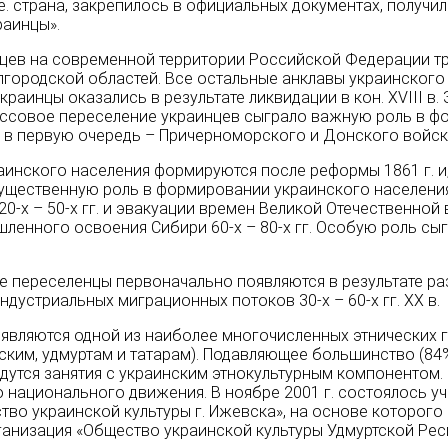
, т.е. страна, закрепилось в официальных документах, полу
раинцы».
цев на современной территории Российской Федерации т
городской областей. Все остальные анклавы украинского 
краинцы оказались в результате ликвидации в кон. XVIII в
Массовое переселение украинцев сыграло важную роль в ф
и в первую очередь – Причерноморского и Донского войск
инского населения формируются после реформы 1861 г. и
 Существенную роль в формировании украинского населен
20-х – 50-х гг. и эвакуации времен Великой Отечественной
ленного освоения Сибири 60-х – 80-х гг. Особую роль сы
 переселенцы первоначально появляются в результате раз
 индустриальных миграционных потоков 30-х – 60-х гг. ХХ в.
являются одной из наиболее многочисленных этнических гр
ским, удмуртам и татарам). Подавляющее большинство (84
едутся занятия с украинским этнокультурным компонентом.
 национального движения. В ноябре 2001 г. состоялось у
во украинской культуры г. Ижевска», на основе которого 
анизация «Общество украинской культуры Удмуртской Рес