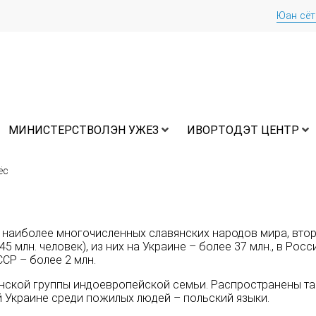
Юан сё
МИНИСТЕРСТВОЛЭН УЖЕЗ
ИВОРТОДЭТ ЦЕНТР
ёс
з наиболее многочисленных славянских народов мира, вто
млн. человек), из них на Украине – более 37 млн., в России 
СР – более 2 млн.
янской группы индоевропейской семьи. Распространены т
й Украине среди пожилых людей – польский языки.