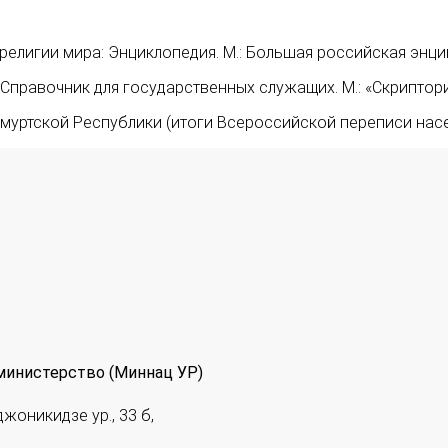
 религии мира: Энциклопедия. М.: Большая российская энци
Справочник для государственных служащих. М.: «Скрипторий
уртской Республики (итоги Всероссийской переписи населе
министерство (Миннац УР)
джоникидзе ур., 33 б,