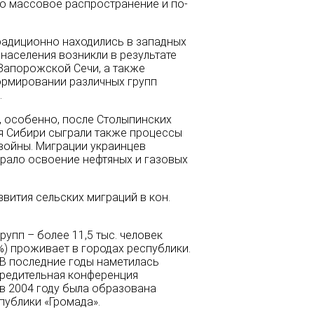
чило массовое распространение и по­
радиционно находились в западных
населения возникли в результате
. Запорожской Сечи, а также
ормировании различных групп
.
, особенно, после Столыпинских
ия Сибири сыграли также процессы
 войны. Миграции украинцев
грало освоение нефтяных и газовых
вития сельских миграций в кон.
упп – более 11,5 тыс. человек
%) проживает в городах республики.
 В последние годы наметилась
чредительная конференция
в 2004 году была образована
публики «Громада».