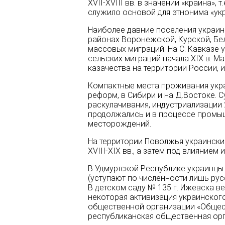
XVII-XVIII вв. в значении «краина»
служило основой для этнонима «ук
Наиболее давние поселения украин
районах Воронежской, Курской, Бел
массовых миграций. На С. Кавказе у
сельских миграций начала XIX в. 
казачества на территории России, 
Компактные места проживания укра
реформ, в Сибири и на Д.Востоке.
раскулачивания, индустриализации 
продолжались и в процессе промыш
месторождений.
На территории Поволжья украинские
XVIII-XIX вв., а затем под влиянием
В Удмуртской Республике украинцы 
(уступают по численности лишь рус
В детском саду № 135 г. Ижевска в
некоторая активизация украинского
общественной организации «Общест
республиканская общественная орг