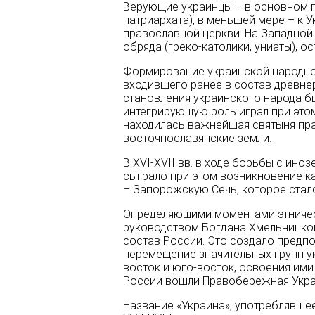
Верующие украинцы – в основном 
патриархата), в меньшей мере – к 
православной церкви. На Западной 
обряда (греко-католики, униаты), о
Формирование украинской народност
входившего ранее в состав древнер
становления украинского народа б
интегрирующую роль играл при этом
находилась важнейшая святыня прав
восточнославянские земли.
В XVI-XVII вв. в ходе борьбы с ин
сыграло при этом возникновение ка
– Запорожскую Сечь, которое стал
Определяющими моментами этническо
руководством Богдана Хмельницкого
состав России. Это со­здало предп
перемещение значительных групп у
восток и юго-восток, освоения ими 
России вошли Правобережная Украин
Название «Украина», употреблявшее­