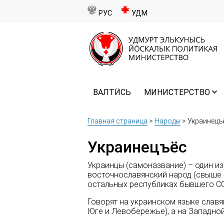
РУС
УДМ
ВАЛТӤСЬ
МИНИСТЕРСТВО
Главная страница
>
Народы
>
Украинецъ
Украинецъёс
Украинцы (самоназвание) – один и
восточнославянский народ (свыше 45 
остальных республиках бывшего СС
Говорят на украинском языке слав
Юге и Левобережье), а на Западно