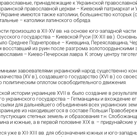
православные, принадлежащие к Украинской православно
Украинской православной церкви – Киевский патриархат и
Украине имеются также католики, большинство которых (о
стальные – католики латинского обряда.
и произош­ло в XII-XV вв. на основе юго-западной части
усского государства – Киевской Руси (IX-XII вв.). Основ­
ыло Среднее Поднепровье – Киевщина, Переяславщина, Ч
 восставший из руин после разгрома золотоордынскими за­
ославия – Киево-Печерская лавра. К этому центру тяго­те
оземными завоева­телями украинский народ существенно к
заче­ства (XV в.), создавшего государство (XVI в.) со св
о политическим оплотом освободительного движения.
й ис­тории украинцев XVII в. было создание в результат
 украинского государства – Гетманщины и вхождение его (
осылки для дальнейшего объединения всех украинских земе
краинцев из находившегося в составе Польши Правобереж
пустующих степных земель и образования т.н. Слобожанщины.
а и южные, а в первой половине XIX в. – придунайские у
ся уже в XII-XIII вв. для обозначения юж­ных и юго-западн