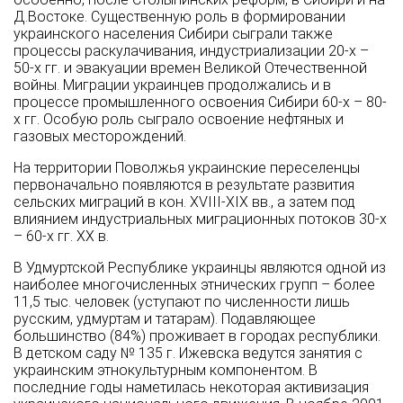
Д.Востоке. Существенную роль в формировании
украинского населения Сибири сыграли также
процессы раскулачивания, индустриализации 20-х –
50-х гг. и эвакуации времен Великой Отечественной
войны. Миграции украинцев продолжались и в
процессе промышленного освоения Сибири 60-х – 80-
х гг. Особую роль сыграло освоение нефтяных и
газовых месторождений.
На территории Поволжья украинские переселенцы
первоначально появляются в результате развития
сельских миграций в кон. XVIII-XIX вв., а затем под
влиянием индустриальных миграционных потоков 30-х
– 60-х гг. ХХ в.
В Удмуртской Республике украинцы являются одной из
наиболее многочисленных этнических групп – более
11,5 тыс. человек (уступают по численности лишь
русским, удмуртам и татарам). Подавляющее
большинство (84%) проживает в городах республики.
В детском саду № 135 г. Ижевска ведутся занятия с
украинским этнокультурным компонентом. В
последние годы наметилась некоторая активизация