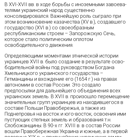
В XVI-XVII вв. в ходе борьбы с иноземными завоева­
телями украинский народ существенно
консолидировался. Важнейшую роль сыграло при
этом возникновение казаче­ства (XV в.), создавшего
государство (XVI в.) со своеобразным
республиканским строем – Запорожскую Сечь,
которое стало политическим оплотом
освободительного движения.
Определяющими моментами этнической ис­тории
украинцев XVII в. было создание в результате осво­
бодительной войны под руководством Богдана
Хмельницкого украинского государства –
Гетманщины и вхождение его (1654 г.) на пра­вах
автономии в состав России. Это со­здало
предпосылки для дальнейшего объединения всех
украинских земель. В XVII в. произошло перемещение
значительных групп украинцев из находившегося в
составе Польши Правобережья, а также из
Поднепровья на восток и юго-восток, освоения ими
пустующих степных земель и образования т.н.
Слобожанщины. В 90-х гг. XVIII в. в состав России
вошли Правобережная Украина и южные, а в первой