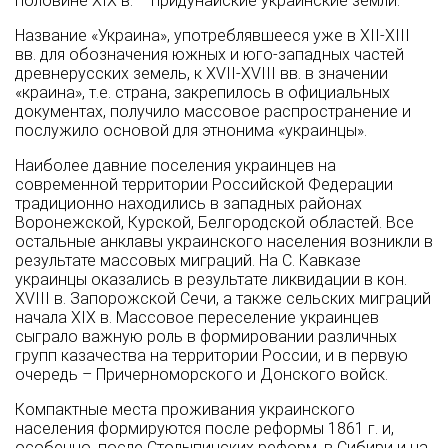
половине XIX в. – придунайские украинские земли.
Название «Украина», употреблявшее­ся уже в XII-XIII
вв. для обозначения юж­ных и юго-западных частей
древнерусских земель, к XVII-XVIII вв. в значении
«краина», т.е. страна, закрепилось в официальных
документах, получило массовое распространение и
по­служило основой для этнонима «украинцы».
Наиболее давние поселения украинцев на
современной территории Российской Федерации
традиционно находились в западных районах
Воронежской, Курской, Белгородской областей. Все
остальные анклавы украинского населения возникли в
результате массовых миграций. На С. Кавказе
украинцы оказались в результате ликвидации в кон.
XVIII в. Запорожской Сечи, а также сельских миграций
начала XIX в. Массовое переселение украинцев
сыграло важную роль в формировании различных
групп казачества на территории России, и в первую
очередь – Причерноморского и Донского войск.
Компактные места проживания украинского
населения формируются после реформы 1861 г. и,
особенно, после Столыпинских реформ, в Сибири и на