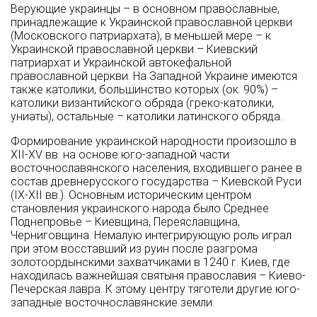
Верующие украинцы – в основном православные,
принадлежащие к Украинской православной церкви
(Московского патриархата), в меньшей мере – к
Украинской православной церкви – Киевский
патриархат и Украинской автокефальной
православной церкви. На Западной Украине имеются
также католики, большинство которых (ок. 90%) –
католики византийского обряда (греко-католики,
униаты), остальные – католики латинского обряда.
Формирование украинской народности произош­ло в
XII-XV вв. на основе юго-западной части
восточнославянского населения, входившего ранее в
состав древнерусского государства – Киевской Руси
(IX-XII вв.). Основ­ным историческим центром
становления украинского народа было Среднее
Поднепровье – Киевщина, Переяславщина,
Черниговщина. Немалую интегрирующую роль играл
при этом восставший из руин после разгрома
золотоордынскими за­хватчиками в 1240 г. Киев, где
находилась важнейшая святыня православия – Киево-
Печерская лавра. К этому центру тяго­тели другие юго-
западные восточнославянские земли.